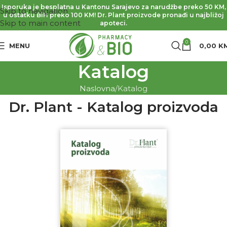
Isporuka je besplatna u Kantonu Sarajevo za narudžbe preko 50 KM,
Skip to navigation
u ostatku BiH preko 100 KM! Dr. Plant proizvode pronađi u najbližoj
Skip to main content
apoteci.
0
MENU
0,00
K
Katalog
Naslovna
Katalog
Dr. Plant - Katalog proizvoda