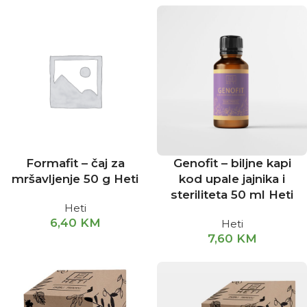
Formafit – čaj za
Genofit – biljne kapi
mršavljenje 50 g Heti
kod upale jajnika i
steriliteta 50 ml Heti
Heti
6,40
KM
Heti
7,60
KM