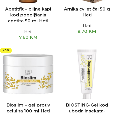
Apetitfit – biljne kapi
Arnika cvijet čaj 50 g
kod poboljšanja
Heti
apetita 50 ml Heti
Heti
9,70
KM
Heti
7,60
KM
-10%
Bioslim – gel protiv
BIOSTING-Gel kod
celulita 100 ml Heti
uboda insekata-