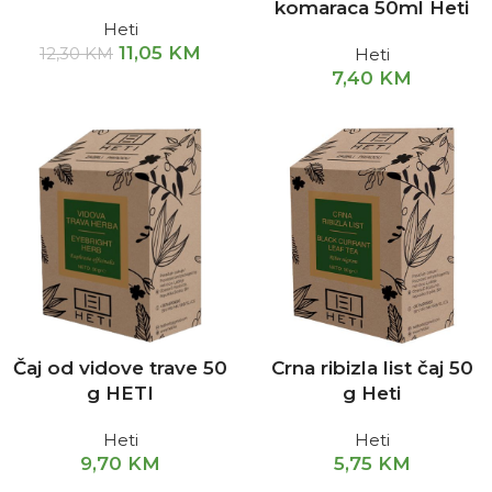
komaraca 50ml Heti
Heti
11,05
KM
12,30
KM
Heti
7,40
KM
Čaj od vidove trave 50
Crna ribizla list čaj 50
g HETI
g Heti
Heti
Heti
9,70
KM
5,75
KM