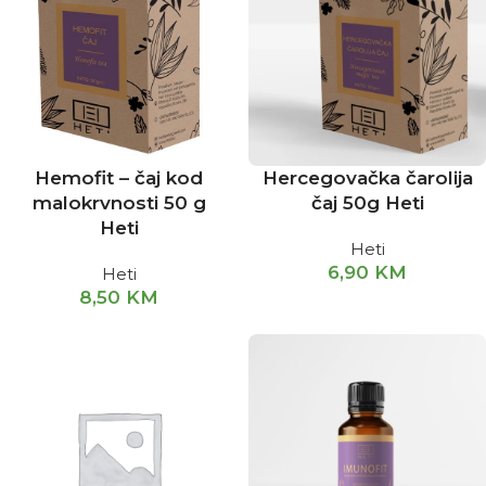
Hemofit – čaj kod
Hercegovačka čarolija
malokrvnosti 50 g
čaj 50g Heti
Heti
Heti
6,90
KM
Heti
8,50
KM