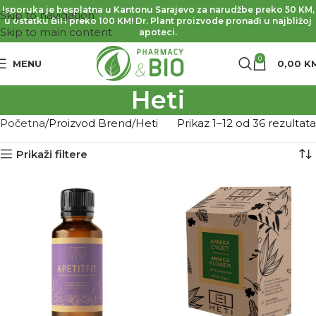
Isporuka je besplatna u Kantonu Sarajevo za narudžbe preko 50 KM,
Skip to navigation
u ostatku BiH preko 100 KM! Dr. Plant proizvode pronađi u najbližoj
Skip to main content
apoteci.
0
MENU
0,00
K
Heti
Početna
Proizvod Brend
Heti
Prikaz 1–12 od 36 rezultata
Prikaži filtere