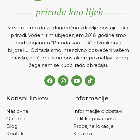
Mi vjerujemo da za dugoročno zdravlje postoji lijek u
prirodi. Vođeni tim ubjeđenjem 2016. godine smo
pod sloganom “Priroda kao lijek” otvorili prvu
biljoteku. Od tada smo intenzivno posvećeni vašem
zdravlju, po čemu smo postali prepoznatljivi i zbog
čega nam se kupci rado obraćaju.
Korisni linkovi
Informacije
Naslovna
Informacije o dostavi
O nama
Politika privatnosti
Blog
Prodajne lokacije
Kontakt
Katalozi