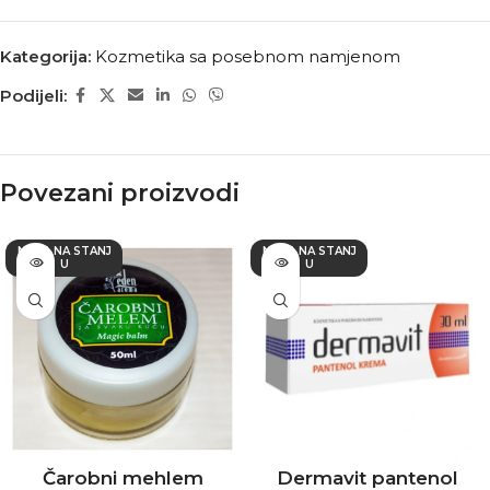
Kategorija:
Kozmetika sa posebnom namjenom
Podijeli:
Povezani proizvodi
NEMA NA STANJ
NEMA NA STANJ
U
U
Čarobni mehlem
Dermavit pantenol