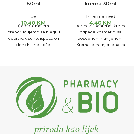
50ml
krema 30ml
Eden
Pharmamed
10,40
KM
4,40
KM
Čarobni melem
Dermavit pantenol krema
preporučujemo za njegu i
pripada kozmetici sa
oporavak suhe, ispucale i
posebnom namjenom.
dehidrirane kože.
Krema je namjenjena za
njegu te obnavljanja
površinskih dijelova kože,
zarastanju ranica i
ublažavanju manjih ožiljaka.