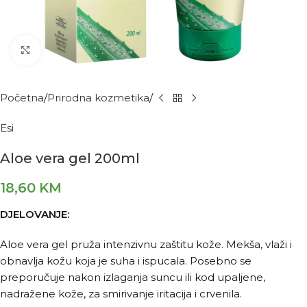
Kliknite za povećanje
Početna
Prirodna kozmetika
Esi
Aloe vera gel 200ml
18,60
KM
DJELOVANJE:
Aloe vera gel pruža intenzivnu zaštitu kože. Mekša, vlaži i
obnavlja kožu koja je suha i ispucala. Posebno se
preporučuje nakon izlaganja suncu ili kod upaljene,
nadražene kože, za smirivanje iritacija i crvenila.