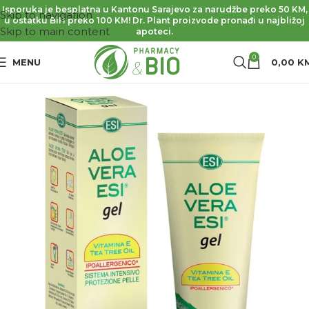
Isporuka je besplatna u Kantonu Sarajevo za narudžbe preko 50 KM,
Skip to navigation
u ostatku BiH preko 100 KM! Dr. Plant proizvode pronađi u najbližoj
Skip to main content
apoteci.
0
MENU
0,00
K