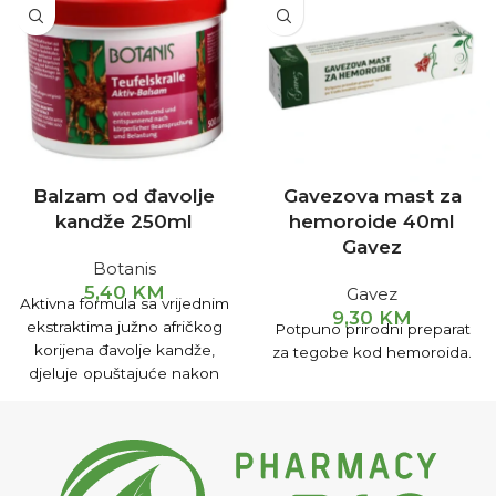
Balzam od đavolje
Gavezova mast za
kandže 250ml
hemoroide 40ml
Gavez
Botanis
5,40
KM
Gavez
Aktivna formula sa vrijednim
9,30
KM
ekstraktima južno afričkog
Potpuno prirodni preparat
korijena đavolje kandže,
za tegobe kod hemoroida.
djeluje opuštajuće nakon
tjelesnog napora. Za
intenzivnu masažu područja
ramena i kičme.