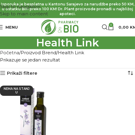
Isporuka je besplatna u Kantonu Sarajevo za narudžbe preko 50 KM,
Skip to navigation
u ostatku BiH preko 100 KM! Dr. Plant proizvode pronađi u najbližoj
Skip to main content
apoteci.
0
MENU
0,00
K
Health Link
Početna
Proizvod Brend
Health Link
Prikazuje se jedan rezultat
Prikaži filtere
NEMA NA STANJ
U