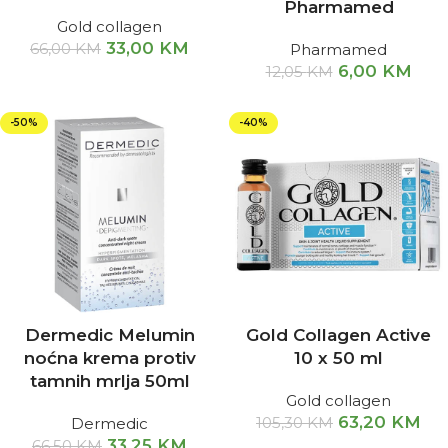
Pharmamed
Gold collagen
33,00
KM
66,00
KM
Pharmamed
6,00
KM
12,05
KM
-50%
-40%
Dermedic Melumin
Gold Collagen Active
noćna krema protiv
10 x 50 ml
tamnih mrlja 50ml
Gold collagen
63,20
KM
105,30
KM
Dermedic
33,25
KM
66,50
KM