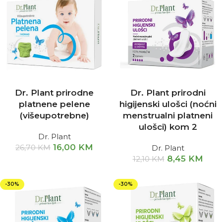
Dr. Plant prirodne
Dr. Plant prirodni
platnene pelene
higijenski ulošci (noćni
(višeupotrebne)
menstrualni platneni
ulošci) kom 2
Dr. Plant
16,00
KM
26,70
KM
Dr. Plant
8,45
KM
12,10
KM
-30%
-30%