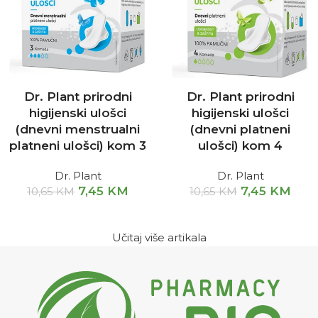
Dr. Plant prirodni
Dr. Plant prirodni
higijenski ulošci
higijenski ulošci
(dnevni menstrualni
(dnevni platneni
platneni ulošci) kom 3
ulošci) kom 4
Dr. Plant
Dr. Plant
7,45
KM
7,45
KM
10,65
KM
10,65
KM
Učitaj više artikala