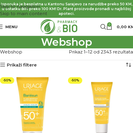
Isporuka je besplatna u Kantonu Sarajevo za narudžbe preko 50 KM,
Skip to navigation
u ostatku BiH preko 100 KM! Dr. Plant proizvode pronađi u najbližoj
Skip to main content
apoteci.
0
MENU
0,00
K
Webshop
Webshop
Prikaz 1–12 od 2343 rezultata
Prikaži filtere
-50%
-50%