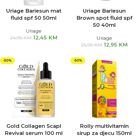
Uriage Bariesun mat
Uriage Bariesun
fluid spf 50 50ml
Brown spot fluid spf
50 40ml
Uriage
12,45
KM
24,95
KM
Uriage
12,95
KM
25,95
KM
-50%
-50%
Gold Collagen Scapl
Rolly multivitamin
Revival serum 100 ml
sirup za djecu 150ml