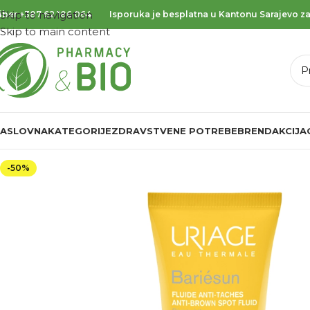
Skip to navigation
iber
+387 62 186 064
Isporuka je besplatna u Kantonu Sarajevo za
Skip to main content
ASLOVNA
KATEGORIJE
ZDRAVSTVENE POTREBE
BREND
AKCIJA
-50%