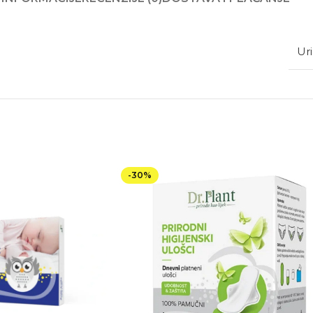
Ur
-30%