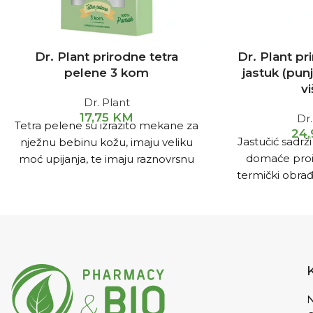
Dr. Plant prirodne tetra
Dr. Plant pri
pelene 3 kom
jastuk (pu
vi
Dr. Plant
17,75
KM
Dr.
Tetra pelene su izrazito mekane za
24
Jastučić sadrži
nježnu bebinu kožu, imaju veliku
domaće proi
moć upijanja, te imaju raznovrsnu
termički obra
primjenu.
suncu na potpu
N