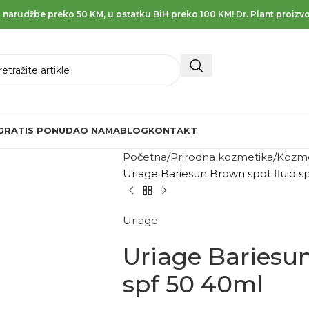
 narudžbe preko 50 KM, u ostatku BiH preko 100 KM! Dr. Plant proizvo
GRATIS PONUDA
O NAMA
BLOG
KONTAKT
Početna
Prirodna kozmetika
Kozme
Uriage Bariesun Brown spot fluid s
Uriage
Uriage Bariesun
spf 50 40ml