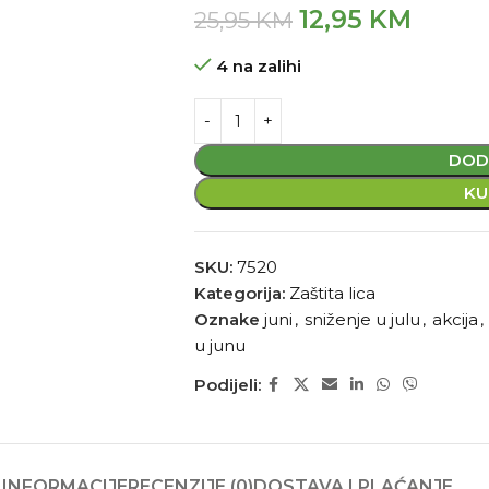
12,95
KM
25,95
KM
4 na zalihi
DOD
KU
SKU:
7520
Kategorija:
Zaštita lica
Oznake
juni
,
sniženje u julu
,
akcija
,
u junu
Podijeli:
INFORMACIJE
RECENZIJE (0)
DOSTAVA I PLAĆANJE