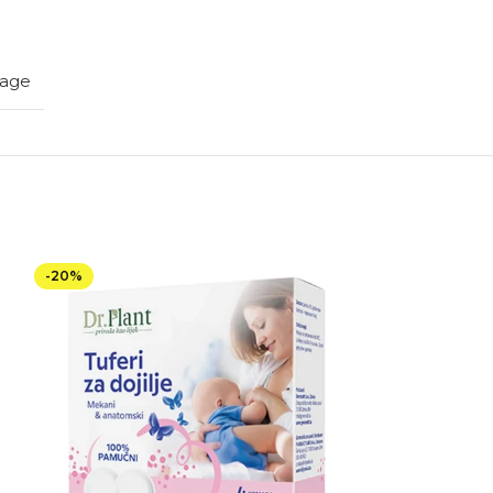
iage
-20%
-20%