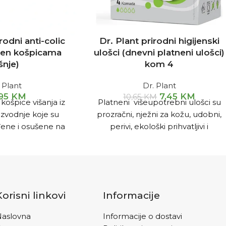
rodni anti-colic
Dr. Plant prirodni higijenski
njen košpicama
ulošci (dnevni platneni ulošci)
šnje)
kom 4
 Plant
Dr. Plant
,95
KM
7,45
KM
10,65
KM
 košpice višanja iz
Platneni višeupotrebni ulošci su
zvodnje koje su
prozračni, nježni za kožu, udobni,
đene i osušene na
perivi, ekološki prihvatljivi i
no prirodan način.
ekonomični.
Korisni linkovi
Informacije
aslovna
Informacije o dostavi