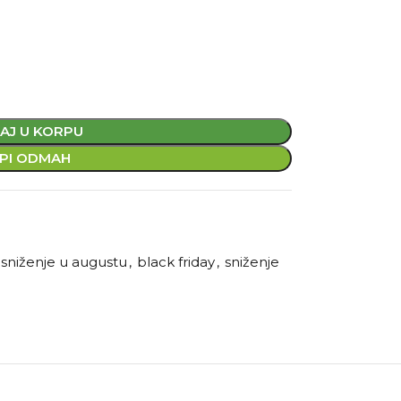
AJ U KORPU
PI ODMAH
sniženje u augustu
,
black friday
,
sniženje