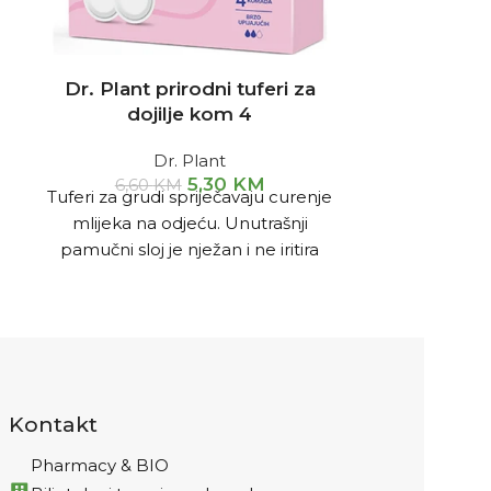
Dr. Plant prirodni tuferi za
AVENE Ter
dojilje kom 4
23,45
Dr. Plant
Avène term
5,30
KM
6,60
KM
Tuferi za grudi spriječavaju curenje
umiruje i p
mlijeka na odjeću. Unutrašnji
tipova kože, č
pamučni sloj je nježan i ne iritira
kožu.
Kontakt
Pharmacy & BIO