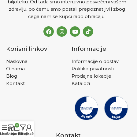
biljoteku. Od tada smo intenzivno posvećeni vašem
zdravlju, po čemu smo postali prepoznatljivi i zbog
čega nam se kupci rado obraćaju.
Korisni linkovi
Informacije
Naslovna
Informacije o dostavi
O nama
Politika privatnosti
Blog
Prodajne lokacije
Kontakt
Katalozi
0
Menu
Shop
Korpa
Filteri
Moj račun
Kontakt