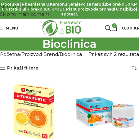
Isporuka je besplatna u Kantonu Sarajevo za narudžbe preko 50 KM,
Skip to navigation
u ostatku BiH preko 100 KM! Dr. Plant proizvode pronađi u najbližoj
Skip to main content
apoteci.
0
MENU
0,00
K
Bioclinica
Početna
Proizvod Brend
Bioclinica
Prikaz svih 2 rezultata
Prikaži filtere