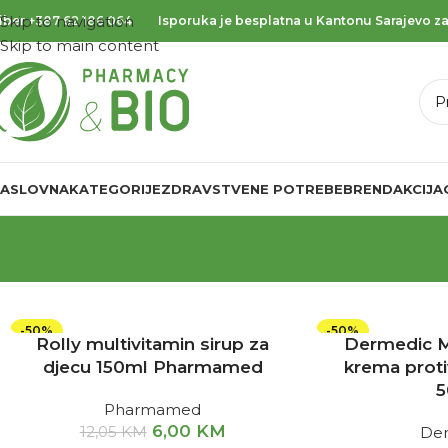
Skip to navigation
iber
+387 62 186 064
Isporuka je besplatna u Kantonu Sarajevo za
Skip to main content
ASLOVNA
KATEGORIJE
ZDRAVSTVENE POTREBE
BREND
AKCIJA
-50%
-50%
Rolly multivitamin sirup za
Dermedic M
djecu 150ml Pharmamed
krema proti
5
Pharmamed
6,00
KM
12,05
KM
De