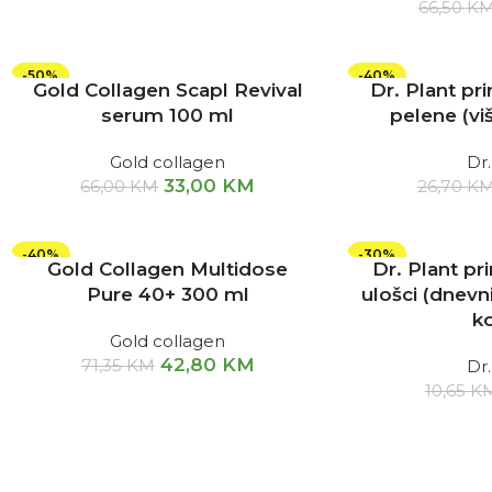
66,50
K
-50%
-40%
Gold Collagen Scapl Revival
Dr. Plant pr
serum 100 ml
pelene (v
Gold collagen
Dr.
33,00
KM
66,00
KM
26,70
K
-40%
-30%
Gold Collagen Multidose
Dr. Plant pri
Pure 40+ 300 ml
ulošci (dnevni
k
Gold collagen
42,80
KM
71,35
KM
Dr.
10,65
K