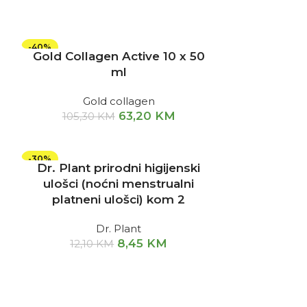
-40%
Gold Collagen Active 10 x 50
ml
Gold collagen
63,20
KM
105,30
KM
-30%
Dr. Plant prirodni higijenski
ulošci (noćni menstrualni
platneni ulošci) kom 2
Dr. Plant
8,45
KM
12,10
KM