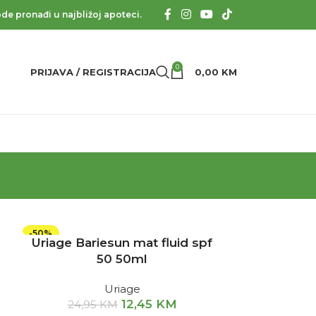
de pronađi u najbližoj apoteci.
0
PRIJAVA / REGISTRACIJA
0,00
KM
-50%
Uriage Bariesun mat fluid spf
50 50ml
Uriage
12,45
KM
24,95
KM