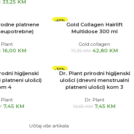
33,25
KM
M
-40%
irodne platnene
Gold Collagen Hairlift
išeupotrebne)
Multidose 300 ml
 Plant
Gold collagen
16,00
KM
42,80
KM
M
71,35
KM
-30%
rodni higijenski
Dr. Plant prirodni higijenski
 platneni ulošci)
ulošci (dnevni menstrualni
om 4
platneni ulošci) kom 3
 Plant
Dr. Plant
7,45
KM
7,45
KM
M
10,65
KM
Učitaj više artikala