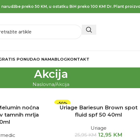
 narudžbe preko 50 KM, u ostatku BiH preko 100 KM! Dr. Plant proizvo
GRATIS PONUDA
O NAMA
BLOG
KONTAKT
Akcija
Naslovna
Akcija
-50%
elumin noćna
Uriage Bariesun Brown spot
v tamnih mrlja
fluid spf 50 40ml
0ml
Uriage
12,95
KM
25,95
KM
rmedic