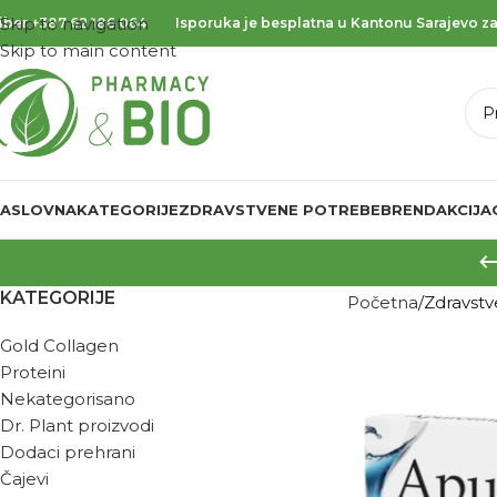
Skip to navigation
iber
+387 62 186 064
Isporuka je besplatna u Kantonu Sarajevo za
Skip to main content
ASLOVNA
KATEGORIJE
ZDRAVSTVENE POTREBE
BREND
AKCIJA
KATEGORIJE
Početna
Zdravst
Gold Collagen
Proteini
Nekategorisano
Dr. Plant proizvodi
Dodaci prehrani
Čajevi