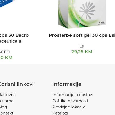
 cps 30 Bacfo
Prosterbe soft gel 30 cps Es
ceuticals
Esi
29,25
KM
ACFO
90
KM
Korisni linkovi
Informacije
aslovna
Informacije o dostavi
O nama
Politika privatnosti
Blog
Prodajne lokacije
ontakt
Katalozi