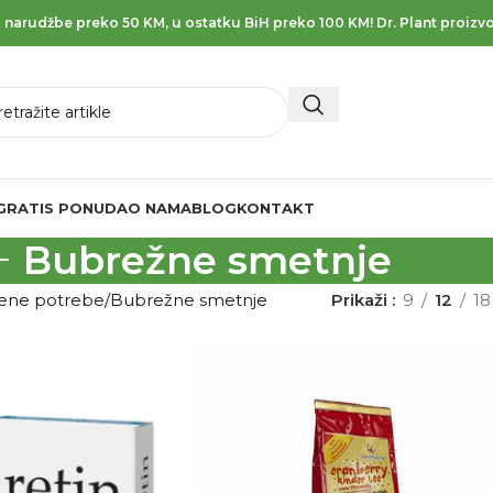
 narudžbe preko 50 KM, u ostatku BiH preko 100 KM! Dr. Plant proizvo
GRATIS PONUDA
O NAMA
BLOG
KONTAKT
Bubrežne smetnje
vene potrebe
Bubrežne smetnje
Prikaži
9
12
18