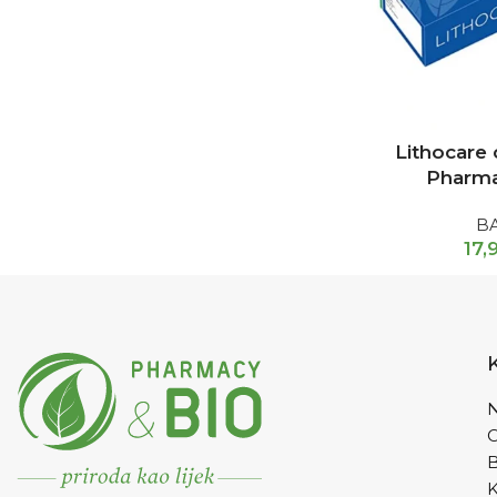
Lithocare
Pharma
B
17,
N
K