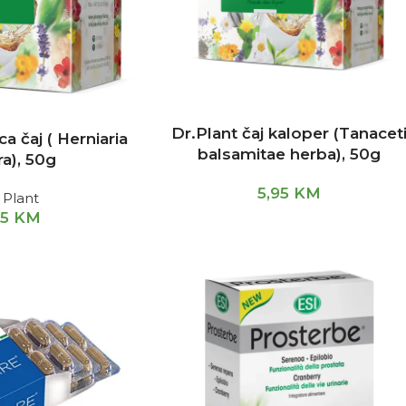
Dr.Plant čaj kaloper (Tanacet
ca čaj ( Herniaria
balsamitae herba), 50g
ra), 50g
5,95
KM
 Plant
95
KM