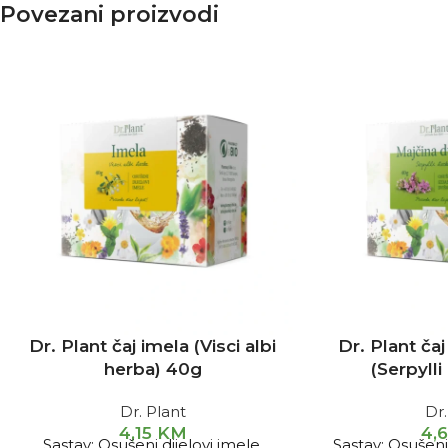
Povezani proizvodi
Dr. Plant čaj imela (Visci albi
Dr. Plant ča
herba) 40g
(Serpyll
Dr. Plant
Dr.
4,15
KM
4,
Sastav: Osušeni dijelovi imele.
Sastav: Osušen