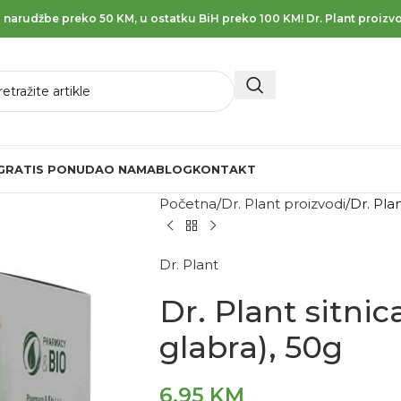
 narudžbe preko 50 KM, u ostatku BiH preko 100 KM! Dr. Plant proizvo
GRATIS PONUDA
O NAMA
BLOG
KONTAKT
Početna
Dr. Plant proizvodi
Dr. Plan
Dr. Plant
Dr. Plant sitnic
glabra), 50g
6,95
KM