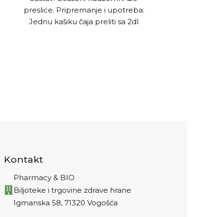
preslice. Pripremanje i upotreba:
vrbovice. Pri
Jednu kašiku čaja preliti sa 2dl
supenu kašik
vruće vode i poklopiti, nakon 10
ključale vo
min procijediti i piti. Djelovanje:
procijediti i 
Kod bolesti mokraćnih puteva, kod
kod r
pijeska u bubrezima, djeluje
prostate,po
dijuretički.
tegoba u
Kontakt
Pharmacy & BIO
Biljoteke i trgovine zdrave hrane
Igmanska 58, 71320 Vogošća