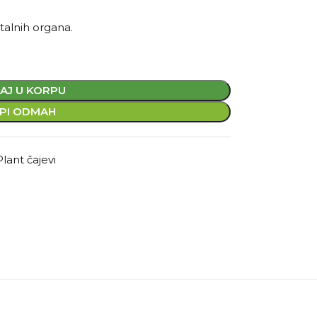
talnih organa.
AJ U KORPU
PI ODMAH
Plant čajevi