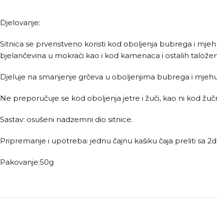
Djelovanje:
Sitnica se prvenstveno koristi kod oboljenja bubrega i mje
bjelančevina u mokraći kao i kod kamenaca i ostalih talož
Djeluje na smanjenje grčeva u oboljenjima bubrega i mjehura,
Ne preporučuje se kod oboljenja jetre i žuči, kao ni kod ž
Sastav: osušeni nadzemni dio sitnice.
Pripremanje i upotreba: jednu čajnu kašiku čaja preliti sa 2dl 
Pakovanje:50g