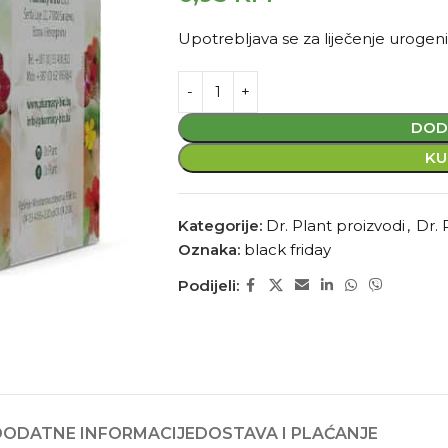
Upotrebljava se za liječenje urogeni
DOD
KU
Kategorije:
Dr. Plant proizvodi
,
Dr. 
Oznaka:
black friday
Podijeli:
DODATNE INFORMACIJE
DOSTAVA I PLAĆANJE