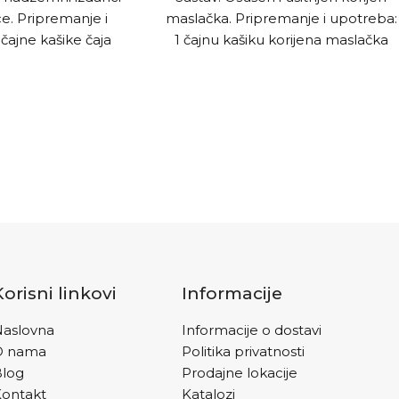
e. Pripremanje i
maslačka. Pripremanje i upotreba:
čajne kašike čaja
1 čajnu kašiku korijena maslačka
ele vode i poklopiti,
preliti sa 2dl vode, ostaviti 15min da
rocijediti i piti.
odstoji procijediti i piti. Djelovanje:
omaže kod tegoba
Regulira razinu holesterola i potiče
, djelotvorna kod
rad žuči.
anice.
Korisni linkovi
Informacije
aslovna
Informacije o dostavi
O nama
Politika privatnosti
Blog
Prodajne lokacije
ontakt
Katalozi