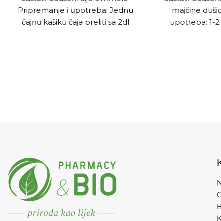
Pripremanje i upotreba: Jednu
majčine dušic
čajnu kašiku čaja preliti sa 2dl
upotreba: 1-2 
hladne vode i ostaviti da stoji 6-8h,
preliti sa 2dl vr
procijediti i piti. Djelovanje: Koristi
nakon 10 min p
se za jačanje rada srca i snižavanje
Djelovanje: P
krvnog pritisaka.
dišnih puteva
nes
N
K