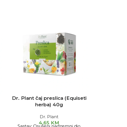
Dr. Plant čaj preslica (Equiseti
Dr. Plant ča
herba) 40g
h
Dr. Plant
4,65
KM
Sastav: Osušeni nadzemni dio
Sastav: Os