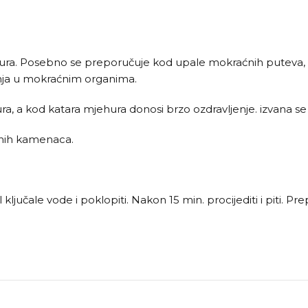
hura. Posebno se preporučuje kod upale mokraćnih puteva, za
enja u mokraćnim organima.
 a kod katara mjehura donosi brzo ozdravljenje. izvana se ko
učnih kamenaca.
ključale vode i poklopiti. Nakon 15 min. procijediti i piti. Pre