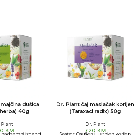
j majčina dušica
Dr. Plant čaj maslačak korijen
i herba) 40g
(Taraxaci radix) 50g
 Plant
Dr. Plant
60
KM
7,20
KM
i nadzemni izdanci
Sastav: Osušen i usitnjen korijen