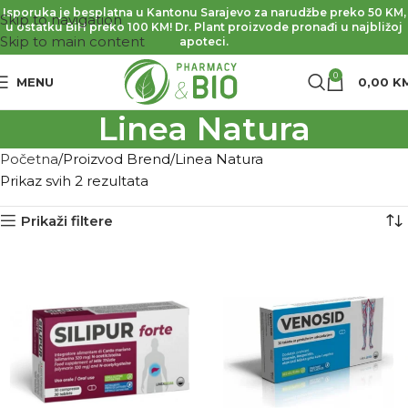
Isporuka je besplatna u Kantonu Sarajevo za narudžbe preko 50 KM,
Skip to navigation
u ostatku BiH preko 100 KM! Dr. Plant proizvode pronađi u najbližoj
Skip to main content
apoteci.
0
MENU
0,00
K
Linea Natura
Početna
Proizvod Brend
Linea Natura
Prikaz svih 2 rezultata
Prikaži filtere