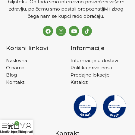
biljoteku. Od tada smo intenzivno posvećeni vašem
zdravlju, po čemu smo postali prepoznatljivi i zbog
čega nam se kupci rado obraćaju.
Korisni linkovi
Informacije
Naslovna
Informacije o dostavi
O nama
Politika privatnosti
Blog
Prodajne lokacije
Kontakt
Katalozi
0
Menu
Shop
Korpa
Filteri
Moj račun
Kontakt