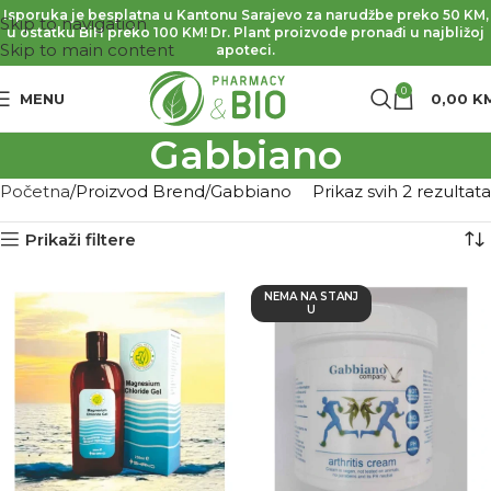
Isporuka je besplatna u Kantonu Sarajevo za narudžbe preko 50 KM,
Skip to navigation
u ostatku BiH preko 100 KM! Dr. Plant proizvode pronađi u najbližoj
Skip to main content
apoteci.
0
MENU
0,00
K
Gabbiano
Početna
Proizvod Brend
Gabbiano
Prikaz svih 2 rezultata
Prikaži filtere
NEMA NA STANJ
U