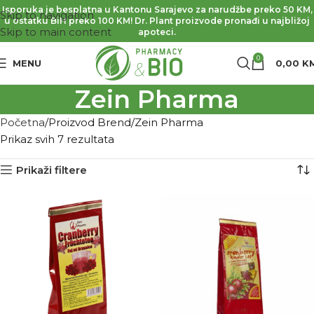
Isporuka je besplatna u Kantonu Sarajevo za narudžbe preko 50 KM,
Skip to navigation
u ostatku BiH preko 100 KM! Dr. Plant proizvode pronađi u najbližoj
Skip to main content
apoteci.
0
MENU
0,00
K
Zein Pharma
Početna
Proizvod Brend
Zein Pharma
Prikaz svih 7 rezultata
Prikaži filtere