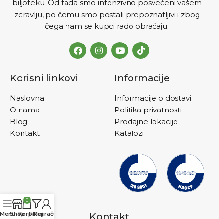
biljoteku. Od tada smo intenzivno posvećeni vašem
zdravlju, po čemu smo postali prepoznatljivi i zbog
čega nam se kupci rado obraćaju.
Korisni linkovi
Informacije
Naslovna
Informacije o dostavi
O nama
Politika privatnosti
Blog
Prodajne lokacije
Kontakt
Katalozi
0
Menu
Shop
Korpa
Filteri
Moj račun
Kontakt