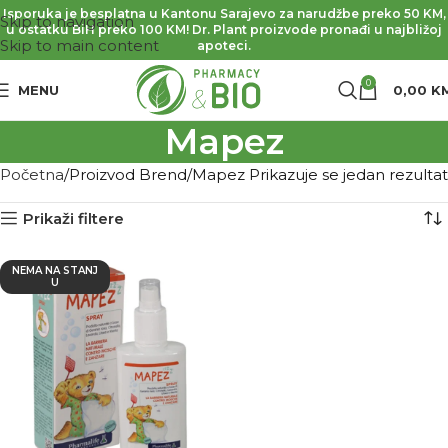
Isporuka je besplatna u Kantonu Sarajevo za narudžbe preko 50 KM,
Skip to navigation
u ostatku BiH preko 100 KM! Dr. Plant proizvode pronađi u najbližoj
Skip to main content
apoteci.
0
MENU
0,00
K
Mapez
Početna
Proizvod Brend
Mapez
Prikazuje se jedan rezultat
Prikaži filtere
NEMA NA STANJ
U