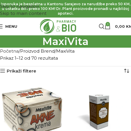
Isporuka je besplatna u Kantonu Sarajevo za narudžbe preko 50 KM,
Skip to navigation
u ostatku BiH preko 100 KM! Dr. Plant proizvode pronađi u najbližoj
Skip to main content
apoteci.
0
MENU
0,00
K
MaxiVita
Početna
Proizvod Brend
MaxiVita
Prikaz 1–12 od 70 rezultata
Prikaži filtere