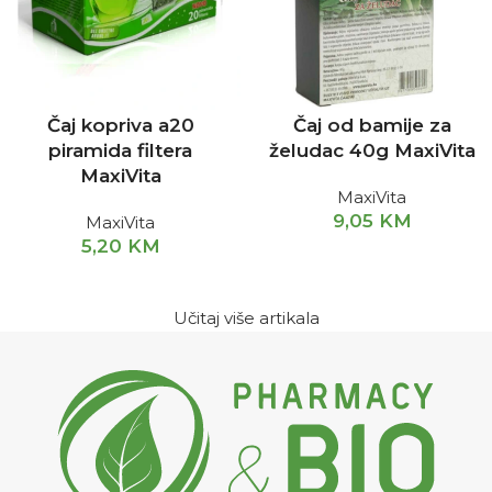
Čaj kopriva a20
Čaj od bamije za
piramida filtera
želudac 40g MaxiVita
MaxiVita
MaxiVita
9,05
KM
MaxiVita
5,20
KM
Učitaj više artikala