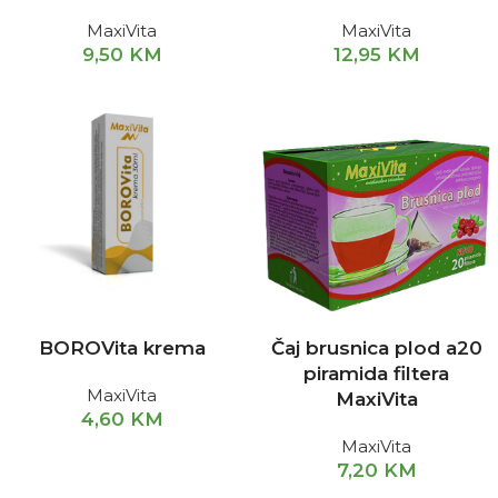
MaxiVita
MaxiVita
9,50
KM
12,95
KM
BOROVita krema
Čaj brusnica plod a20
piramida filtera
MaxiVita
MaxiVita
4,60
KM
MaxiVita
7,20
KM