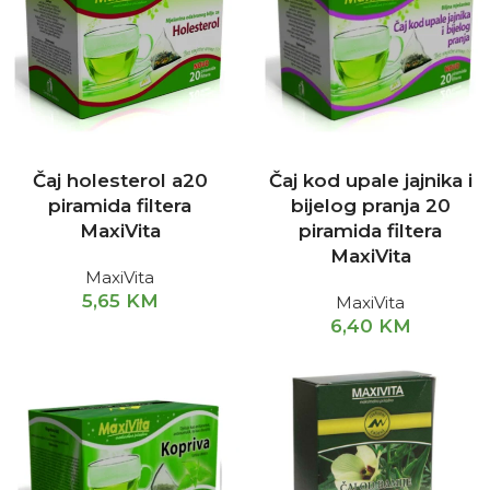
Čaj holesterol a20
Čaj kod upale jajnika i
piramida filtera
bijelog pranja 20
MaxiVita
piramida filtera
MaxiVita
MaxiVita
5,65
KM
MaxiVita
6,40
KM