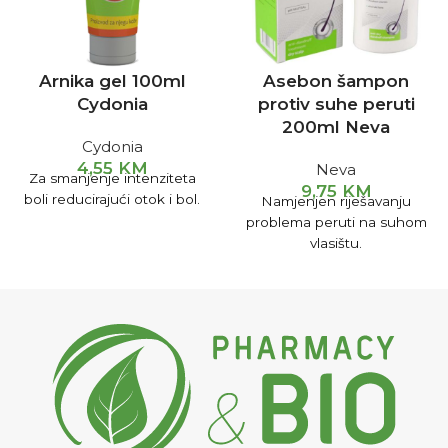
Arnika gel 100ml
Asebon šampon
Cydonia
protiv suhe peruti
200ml Neva
Cydonia
4,55
KM
Neva
Za smanjenje intenziteta
9,75
KM
boli reducirajući otok i bol.
Namjenjen riješavanju
problema peruti na suhom
vlasištu.