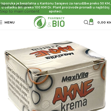
Isporuka je besplatna u Kantonu Sarajevo za narudžbe preko 50 KM,
Skip to navigation
u ostatku BiH preko 100 KM! Dr. Plant proizvode pronađi u najbližoj
Skip to main content
apoteci.
0
MENU
0,00
K