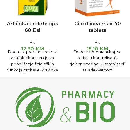
Artičoka tablete cps
CitroLinea max 40
60 Esi
tableta
Esi
Esi
12,30
KM
15,10
KM
Dodatak prehrani na bazi
Dodatak prehrani koji se
artičoke koristan je za
koristi u kontrolisanju
poboljšanje fizioloških
tjelesne težine u kombinaciji
funkcija probave. Artičoka
sa adekvatnom
pospješuje rad jetre,
niskokaloričnom dijetom, uz
pomaže čišćenju krvi,
određeni nivo fizičke
sprečava formiranje žučnog
aktivnosti.
kamenca i smanjuje
koncentraciju holesterola u
krvi.