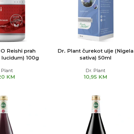
IO Reishi prah
Dr. Plant čurekot ulje (Nigela
lucidum) 100g
sativa) 50ml
 Plant
Dr. Plant
,20
KM
10,95
KM