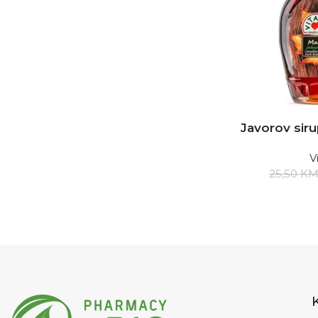
Javorov siru
V
25,50
K