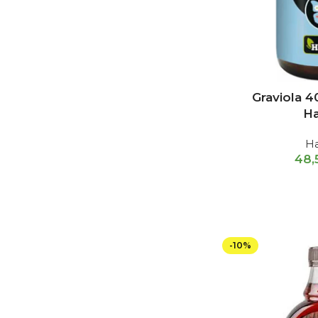
Graviola 
Ha
H
48
-10%