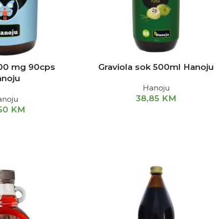
400 mg 90cps
Graviola sok 500ml Hanoju
noju
Hanoju
38,85
KM
anoju
,50
KM