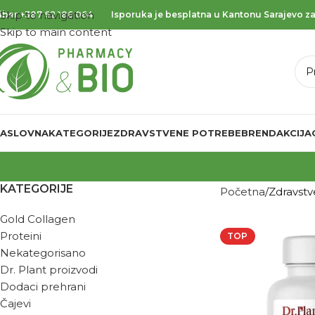
Skip to navigation
iber
+387 62 186 064
Isporuka je besplatna u Kantonu Sarajevo za
Skip to main content
ASLOVNA
KATEGORIJE
ZDRAVSTVENE POTREBE
BREND
AKCIJA
KATEGORIJE
Početna
Zdravst
Gold Collagen
Proteini
TOP
Nekategorisano
Dr. Plant proizvodi
Dodaci prehrani
Čajevi