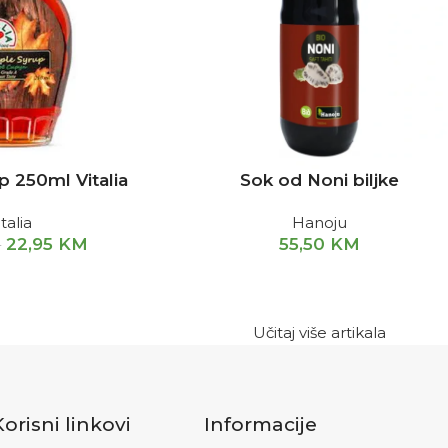
p 250ml Vitalia
Sok od Noni biljke
italia
Hanoju
22,95
KM
55,50
KM
M
Učitaj više artikala
Korisni linkovi
Informacije