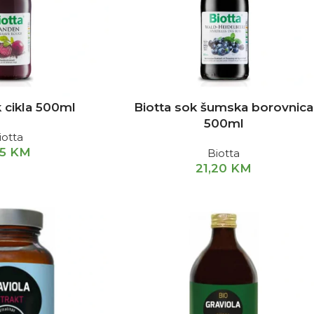
k cikla 500ml
Biotta sok šumska borovnica
500ml
iotta
15
KM
Biotta
21,20
KM