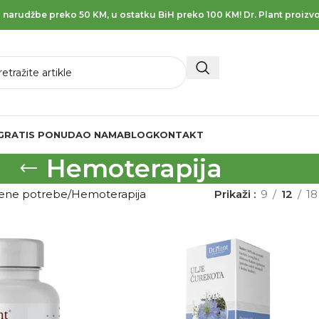
 narudžbe preko 50 KM, u ostatku BiH preko 100 KM! Dr. Plant proizvo
GRATIS PONUDA
O NAMA
BLOG
KONTAKT
Hemoterapija
vene potrebe
Hemoterapija
Prikaži
9
12
18