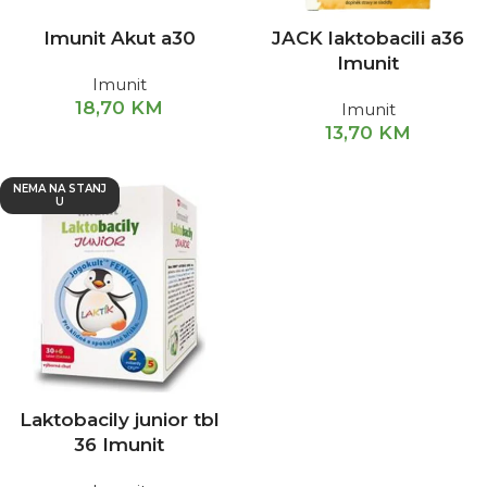
Imunit Akut a30
JACK laktobacili a36
Imunit
Imunit
18,70
KM
Imunit
13,70
KM
NEMA NA STANJ
U
Laktobacily junior tbl
36 Imunit