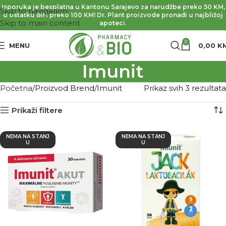
Isporuka je besplatna u Kantonu Sarajevo za narudžbe preko 50 KM,
Skip to navigation
u ostatku BiH preko 100 KM! Dr. Plant proizvode pronađi u najbližoj
Skip to main content
apoteci.
0
MENU
0,00
K
Imunit
Početna
Proizvod Brend
Imunit
Prikaz svih 3 rezultata
Prikaži filtere
NEMA NA STANJ
NEMA NA STANJ
U
U