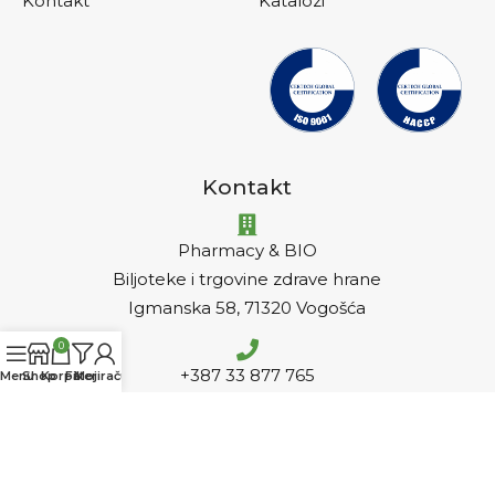
Kontakt
Katalozi
Kontakt
Pharmacy & BIO
Biljoteke i trgovine zdrave hrane
Igmanska 58, 71320 Vogošća
0
+387 33 877 765
Menu
Shop
Korpa
Filteri
Moj račun
info@pharmacy-bio.ba