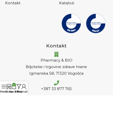
Kontakt
Katalozi
Kontakt
Pharmacy & BIO
Biljoteke i trgovine zdrave hrane
Igmanska 58, 71320 Vogošća
0
+387 33 877 765
Menu
Shop
Korpa
Filteri
Moj račun
info@pharmacy-bio.ba