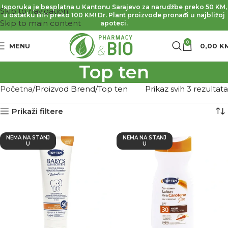
Isporuka je besplatna u Kantonu Sarajevo za narudžbe preko 50 KM,
Skip to navigation
u ostatku BiH preko 100 KM! Dr. Plant proizvode pronađi u najbližoj
Skip to main content
apoteci.
0
MENU
0,00
K
Top ten
Početna
Proizvod Brend
Top ten
Prikaz svih 3 rezultata
Prikaži filtere
NEMA NA STANJ
NEMA NA STANJ
U
U