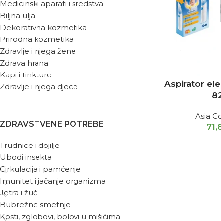
Medicinski aparati i sredstva
Biljna ulja
Dekorativna kozmetika
Prirodna kozmetika
Zdravlje i njega žene
Zdrava hrana
Kapi i tinkture
Aspirator el
Zdravlje i njega djece
8
Asia C
ZDRAVSTVENE POTREBE
71,
Trudnice i dojilje
Ubodi insekta
Cirkulacija i pamćenje
Imunitet i jačanje organizma
Jetra i žuč
Bubrežne smetnje
Kosti, zglobovi, bolovi u mišićima