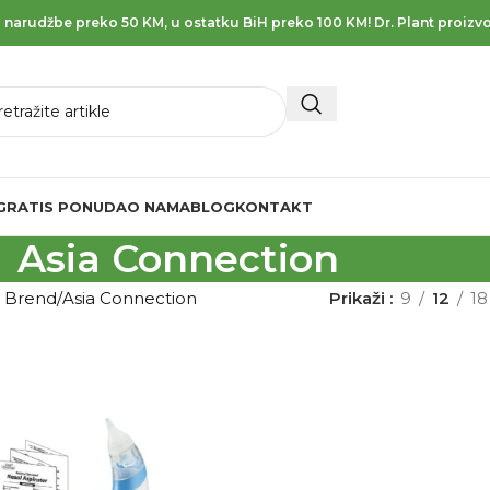
 narudžbe preko 50 KM, u ostatku BiH preko 100 KM! Dr. Plant proizvo
GRATIS PONUDA
O NAMA
BLOG
KONTAKT
Asia Connection
d Brend
Asia Connection
Prikaži
9
12
18