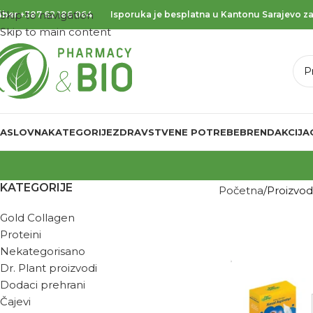
Skip to navigation
iber
+387 62 186 064
Isporuka je besplatna u Kantonu Sarajevo za
Skip to main content
ASLOVNA
KATEGORIJE
ZDRAVSTVENE POTREBE
BREND
AKCIJA
KATEGORIJE
Početna
Proizvo
Gold Collagen
Proteini
Nekategorisano
Dr. Plant proizvodi
Dodaci prehrani
Čajevi