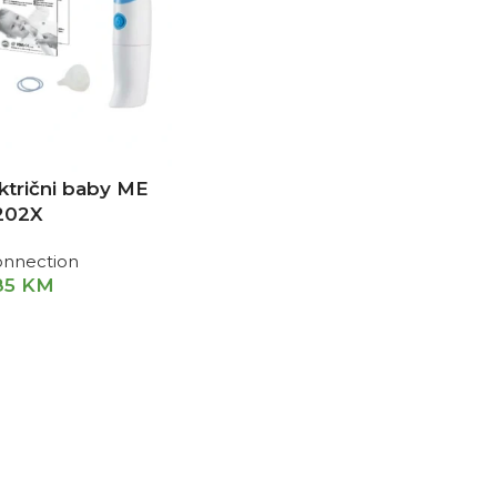
ektrični baby ME
202X
onnection
85
KM