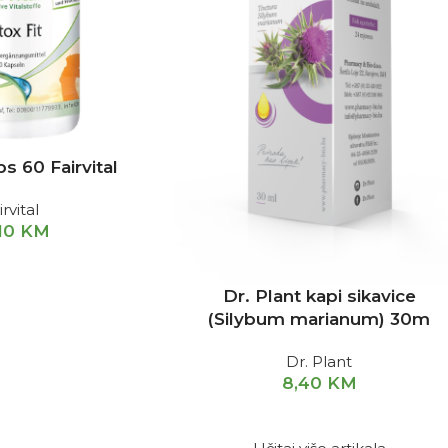
ps 60 Fairvital
irvital
10
KM
Dr. Plant kapi sikavice
(Silybum marianum) 30m
Dr. Plant
8,40
KM