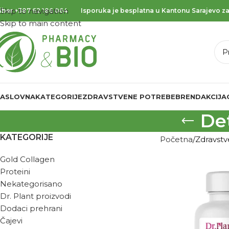
Skip to navigation
iber
+387 62 186 064
Isporuka je besplatna u Kantonu Sarajevo za
Skip to main content
ASLOVNA
KATEGORIJE
ZDRAVSTVENE POTREBE
BREND
AKCIJA
Det
KATEGORIJE
Početna
Zdravst
Gold Collagen
Proteini
Nekategorisano
Dr. Plant proizvodi
Dodaci prehrani
Čajevi