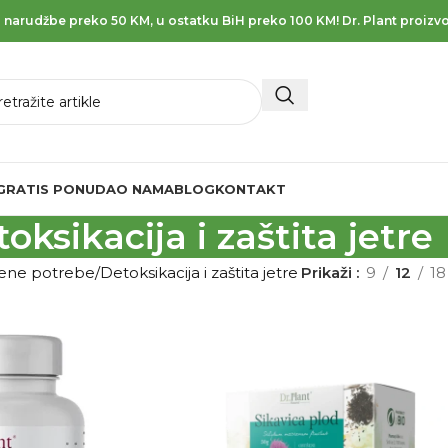
 narudžbe preko 50 KM, u ostatku BiH preko 100 KM! Dr. Plant proizvo
GRATIS PONUDA
O NAMA
BLOG
KONTAKT
oksikacija i zaštita jetre
vene potrebe
Detoksikacija i zaštita jetre
Prikaži
9
12
18