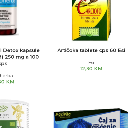
 i Detox kapsule
Artičoka tablete cps 60 Esi
M) 250 mg a 100
Esi
cps
12,30
KM
oherba
50
KM