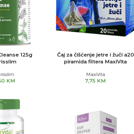
 Cleanse 125g
Čaj za čišćenje jetre i žuči a20
risslim
piramida filtera MaxiVita
risslim
MaxiVita
50
KM
7,75
KM