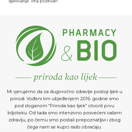
djelovanje. Ima pozitivan
učinak na jačanje
odbrambenog mehanizma
organizma.
Mi vjerujemo da za dugoročno zdravlje postoji lijek u
prirodi. Vođeni tim ubjeđenjem 2016. godine smo
pod sloganom “Priroda kao lijek” otvorili prvu
biljoteku. Od tada smo intenzivno posvećeni vašem
zdravlju, po čemu smo postali prepoznatljivi i zbog
čega nam se kupci rado obraćaju.