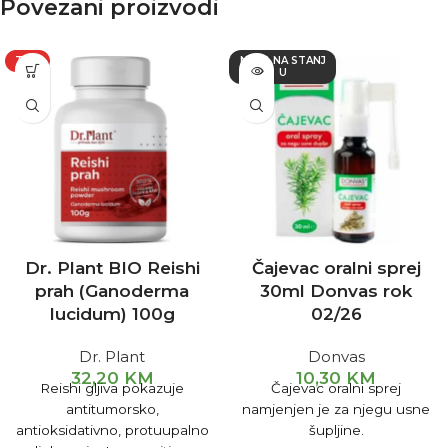
Povezani proizvodi
TOP
NEMA NA STANJ
U
Dr. Plant BIO Reishi
Čajevac oralni sprej
prah (Ganoderma
30ml Donvas rok
lucidum) 100g
02/26
Dr. Plant
Donvas
32,20
KM
10,30
KM
Reishi gljiva pokazuje
Čajevac oralni sprej
antitumorsko,
namjenjen je za njegu usne
antioksidativno, protuupalno
šupljine.