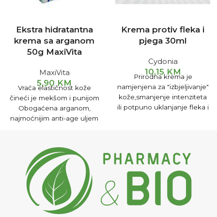
Ekstra hidratantna
Krema protiv fleka i
krema sa arganom
pjega 30ml
50g MaxiVita
Cydonia
10,15
KM
MaxiVita
Prirodna krema je
5,90
KM
namjenjena za "izbjeljivanje"
Vraća elastičnost kože
kože,smanjenje intenziteta
čineći je mekšom i punijom
ili potpuno uklanjanje fleka i
Obogaćena arganom,
pjega na prirodan
najmoćnijim anti-age uljem
način,pomoću biljnih
na svijetu Namijenjena
ekstrakata.
svakodnevnoj njezi ili kao
podloga za šminku