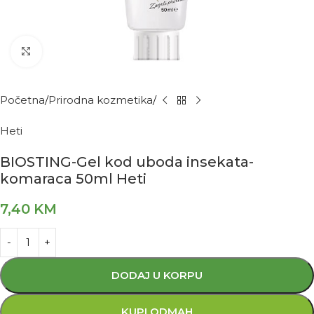
Kliknite za povećanje
Početna
Prirodna kozmetika
Heti
BIOSTING-Gel kod uboda insekata-
komaraca 50ml Heti
7,40
KM
DODAJ U KORPU
KUPI ODMAH