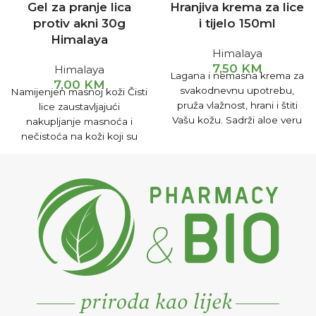
Gel za pranje lica
Hranjiva krema za lice
protiv akni 30g
i tijelo 150ml
Himalaya
Himalaya
7,50
KM
Himalaya
Lagana i nemasna krema za
7,00
KM
svakodnevnu upotrebu,
Namijenjen masnoj koži Čisti
pruža vlažnost, hrani i štiti
lice zaustavljajući
Vašu kožu. Sadrži aloe veru
nakupljanje masnoća i
koja hrani i vlaži kožu.
nečistoća na koži koji su
Indijski ginseng i indijsko
glavni uzročnici nastanka
kino drvo štite kožu od
bubuljica i akni. Za glatku,
štetnih vanjskih uticaja i
svježu i kožu bez akni.
isušivanja. Namijenjena svim
Clarina gel za pranje lica
tipovima kože.
protiv akni formulisan je od
posebno odabranih biljaka
dokazane učinkovitosti za
nježnu kožu i kožu bez akni.
Uklanja mrtve stanice kože,
odčepljuje pore, odstranjuje
mitisere i mrlje te održava
pore čistim. Nim djeluje