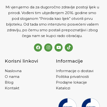
protiv mikroba, uzročnika
Mi vjerujemo da za dugoročno zdravlje postoji lijek u
akni i zajedno sa kurkumom
prirodi. Vođeni tim ubjeđenjem 2016. godine smo
smanjuje iritacije. Aloe vera
pod sloganom “Priroda kao lijek” otvorili prvu
poznata po svojim
biljoteku. Od tada smo intenzivno posvećeni vašem
umirujućim svojstvima
pomaže u održavanju kože
zdravlju, po čemu smo postali prepoznatljivi i zbog
glatkom i svježom. Ne
čega nam se kupci rado obraćaju.
isušuje kožu i ne izaziva
iritacije.
Korisni linkovi
Informacije
Naslovna
Informacije o dostavi
O nama
Politika privatnosti
Blog
Prodajne lokacije
Kontakt
Katalozi