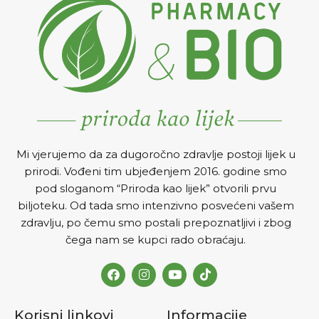
za uspostavljanje normalnog
Clarina gel za pranje lica
rada receptora štitne
protiv akni formulisan je od
žljezde.
posebno odabranih biljaka
dokazane učinkovitosti za
nježnu kožu i kožu bez akni.
Uklanja mrtve stanice kože,
odčepljuje pore, odstranjuje
mitisere i mrlje te održava
pore čistim. Nim djeluje
protiv mikroba, uzročnika
Mi vjerujemo da za dugoročno zdravlje postoji lijek u
akni i zajedno sa kurkumom
prirodi. Vođeni tim ubjeđenjem 2016. godine smo
smanjuje iritacije. Aloe vera
pod sloganom “Priroda kao lijek” otvorili prvu
poznata po svojim
biljoteku. Od tada smo intenzivno posvećeni vašem
umirujućim svojstvima
pomaže u održavanju kože
zdravlju, po čemu smo postali prepoznatljivi i zbog
glatkom i svježom. Ne
čega nam se kupci rado obraćaju.
isušuje kožu i ne izaziva
iritacije.
Korisni linkovi
Informacije