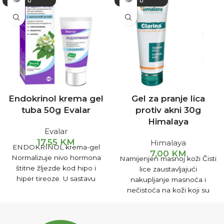
U
U
Endokrinol krema gel
Gel za pranje lica
tuba 50g Evalar
protiv akni 30g
Himalaya
Evalar
17,55
KM
Himalaya
ENDOKRINOL krema-gel
7,00
KM
Normalizuje nivo hormona
Namijenjen masnoj koži Čisti
štitne žljezde kod hipo i
lice zaustavljajući
hiper tireoze. U sastavu
nakupljanje masnoća i
kreme „Endokrinol“ su
nečistoća na koži koji su
ekstrakti ljekovitog bilja sa
glavni uzročnici nastanka
visokim sadržajem lektina –
bubuljica i akni. Za glatku,
nezamjenljivih komponenti
svježu i kožu bez akni.