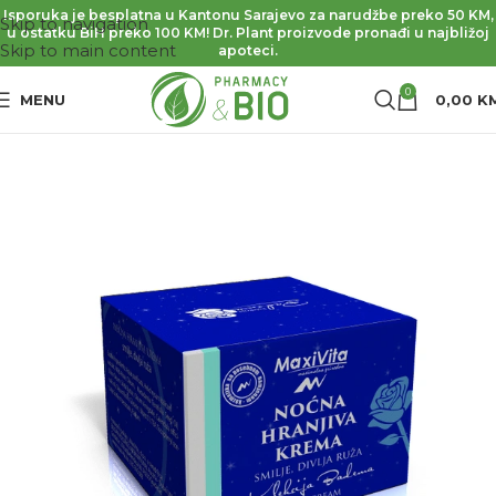
Isporuka je besplatna u Kantonu Sarajevo za narudžbe preko 50 KM,
Skip to navigation
u ostatku BiH preko 100 KM! Dr. Plant proizvode pronađi u najbližoj
Skip to main content
apoteci.
0
MENU
0,00
K