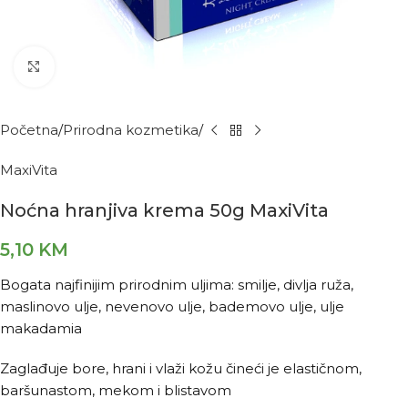
Kliknite za povećanje
Početna
Prirodna kozmetika
MaxiVita
Noćna hranjiva krema 50g MaxiVita
5,10
KM
Bogata najfinijim prirodnim uljima: smilje, divlja ruža,
maslinovo ulje, nevenovo ulje, bademovo ulje, ulje
makadamia
Zaglađuje bore, hrani i vlaži kožu čineći je elastičnom,
baršunastom, mekom i blistavom