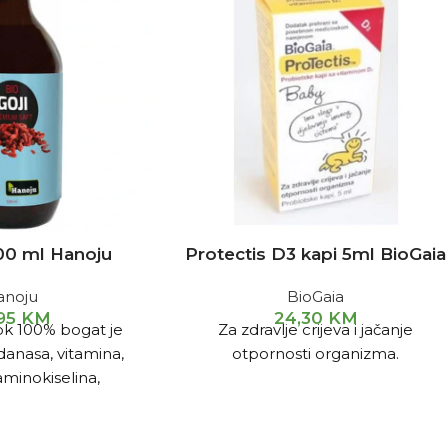
500 ml Hanoju
Protectis D3 kapi 5ml BioGaia
anoju
BioGaia
,95
KM
24,30
KM
ok 100% bogat je
Za zdravlje crijeva i jačanje
idanasa, vitamina,
otpornosti organizma.
aminokiselina,
i polisaharida i
vi eliksir zdravlja.