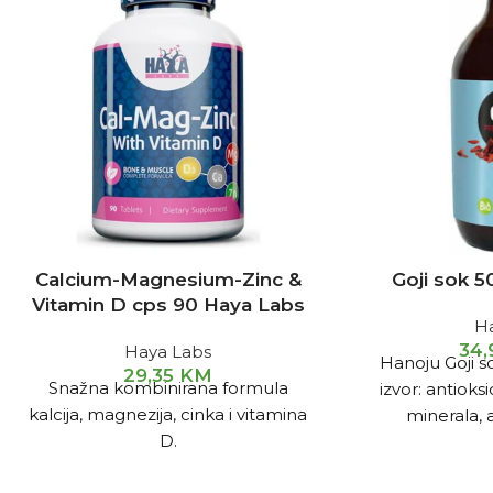
Calcium-Magnesium-Zinc &
Goji sok 
Vitamin D cps 90 Haya Labs
H
34
Haya Labs
Hanoju Goji s
29,35
KM
Snažna kombinirana formula
izvor: antioks
kalcija, magnezija, cinka i vitamina
minerala, 
D.
karotenoida 
predstavlja pra