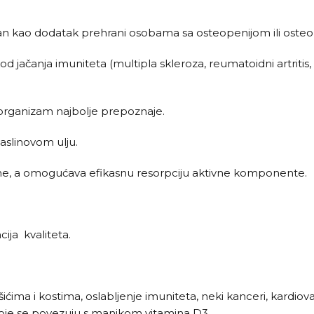
hodan kao dodatak prehrani osobama sa osteopenijom ili ost
od jačanja imuniteta (multipla skleroza, reumatoidni artritis
 organizam najbolje prepoznaje.
maslinovom ulju.
ine, a omogućava efikasnu resorpciju aktivne komponente.
ija kvaliteta.
šićima i kostima, oslabljenje imuniteta, neki kanceri, kardiov
 koje se povezuju s manjkom vitamina D3.