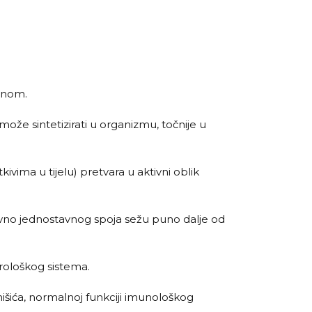
minom.
može sintetizirati u organizmu, točnije u
ivima u tijelu) pretvara u aktivni oblik
tivno jednostavnog spoja sežu puno dalje od
rološkog sistema.
mišića, normalnoj funkciji imunološkog