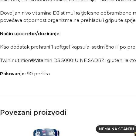
Dovoljan nivo vitamina D3 stimulira tjelesne odbrambene 
povećava otpornost organizma na prehladu i gripu te sprječ
Način upotrebe/doziranje:
Kao dodatak prehrani 1 softgel kapsula sedmično ili po pr
Twin nutrition®Vitamin D3 5000IU NE SADRŽI gluten, laktozu, 
Pakovanje:
90 perlica.
Povezani proizvodi
NEMA NA STANJU