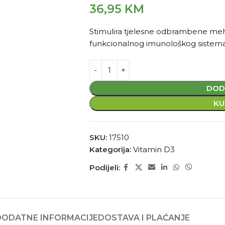
36,95
KM
Stimulira tjelesne odbrambene meh
funkcionalnog imunološkog sistema
DOD
KU
SKU:
17510
Kategorija:
Vitamin D3
Podijeli:
DODATNE INFORMACIJE
DOSTAVA I PLAĆANJE