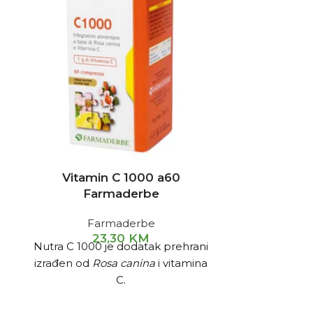
Vitamin C 1000 a60
Vitamin C 
Farmaderbe
Farmaderbe
23,30
KM
Nutra C 1000 je dodatak prehrani
Posebna for
izrađen od
Rosa canina
i vitamina
količin
C.
produžen
omogućav