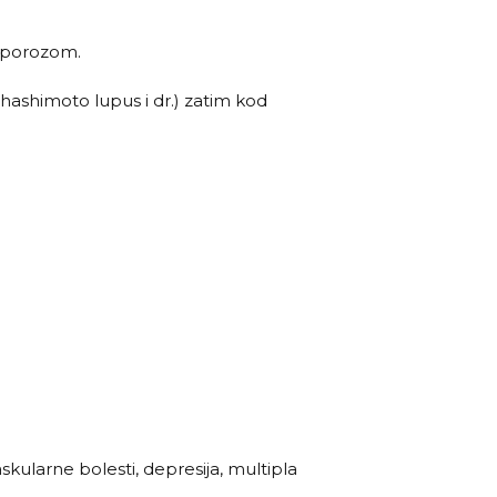
eoporozom.
, hashimoto lupus i dr.) zatim kod
askularne bolesti, depresija, multipla