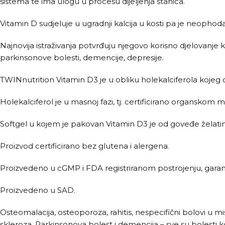
sistema te ima ulogu u procesu dijeljenja stanica.
Vitamin D sudjeluje u ugradnji kalcija u kosti pa je neop
Najnovija istraživanja potvrđuju njegovo korisno djelovanje k
parkinsonove bolesti, demencije, depresije.
TWINnutrition Vitamin D3 je u obliku holekalciferola kojeg
Holekalciferol je u masnoj fazi, tj. certificirano organskom 
Softgel u kojem je pakovan Vitamin D3 je od goveđe želat
Proizvod certificirano bez glutena i alergena.
Proizvedeno u cGMP i FDA registriranom postrojenju, garanc
Proizvedeno u SAD.
Osteomalacija, osteoporoza, rahitis, nespecifični bolovi u mi
skleroza, Parkinsonova bolest i demencija – sve su bolesti