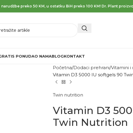
 narudžbe preko 50 KM, u ostatku BiH preko 100 KM! Dr. Plant proizvo
GRATIS PONUDA
O NAMA
BLOG
KONTAKT
Početna
Dodaci prehrani
Vitamini i
Vitamin D3 5000 IU softgels 90 Twin
Twin nutrition
Vitamin D3 5000
Twin Nutrition