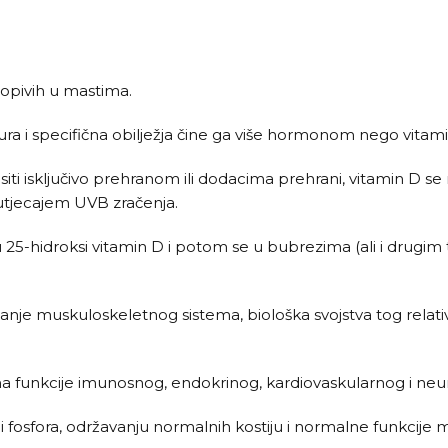
topivih u mastima.
ra i specifična obilježja čine ga više hormonom nego vita
iti isključivo prehranom ili dodacima prehrani, vitamin D se 
 utjecajem UVB zračenja.
25-hidroksi vitamin D i potom se u bubrezima (ali i drugim tk
ržanje muskuloskeletnog sistema, biološka svojstva tog rela
 na funkcije imunosnog, endokrinog, kardiovaskularnog i neu
 i fosfora, održavanju normalnih kostiju i normalne funkcije 