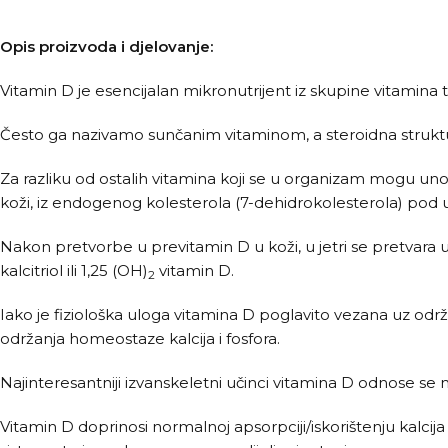
Opis proizvoda i djelovanje:
Vitamin D je esencijalan mikronutrijent iz skupine vitamina 
Često ga nazivamo sunčanim vitaminom, a steroidna struktu
Za razliku od ostalih vitamina koji se u organizam mogu unos
koži, iz endogenog kolesterola (7-dehidrokolesterola) pod
Nakon pretvorbe u previtamin D u koži, u jetri se pretvara u 
kalcitriol ili 1,25 (OH)
vitamin D.
2
Iako je fiziološka uloga vitamina D poglavito vezana uz od
održanja homeostaze kalcija i fosfora.
Najinteresantniji izvanskeletni učinci vitamina D odnose se
Vitamin D doprinosi normalnoj apsorpciji/iskorištenju kalcija