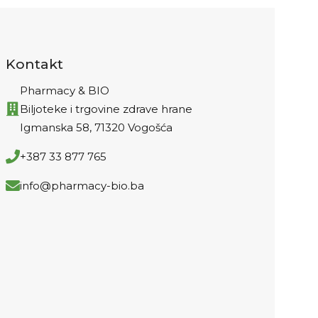
vitamina 
sata,
imunološkom
Kontakt
Pharmacy & BIO
Biljoteke i trgovine zdrave hrane
Igmanska 58, 71320 Vogošća
+387 33 877 765
info@pharmacy-bio.ba