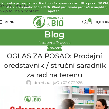
Isporuka je besplatna u Kantonu Sarajevo za narudžbe preko 50 KM,
Skip to navigation
u ostatku BiH preko 100 KM! Dr. Plant proizvode pronađi u najbližoj
Skip to main content
apoteci.
0
MENU
0,00
K
Blog
Naslovna
Novosti
NOVOSTI
OGLAS ZA POSAO: Prodajni
predstavnik / stručni saradnik
za rad na terenu
administracija
On 02.07.2026.