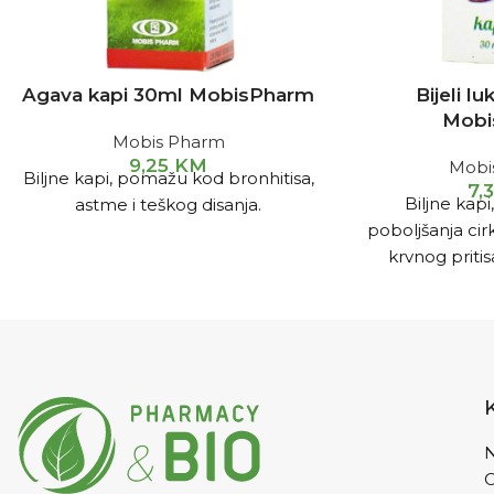
Agava kapi 30ml MobisPharm
Bijeli l
Mobi
Mobis Pharm
9,25
KM
Mobi
Biljne kapi, pomažu kod bronhitisa,
7,
Biljne kap
astme i teškog disanja.
poboljšanja cir
krvnog pritisa
jačanja im
N