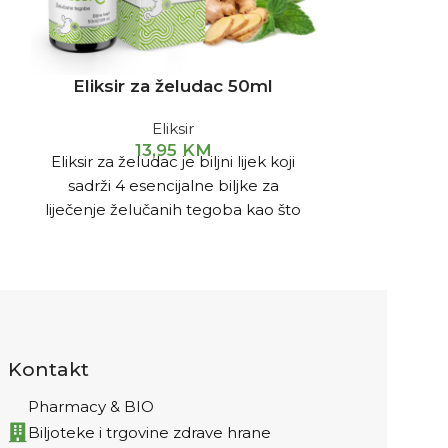
Eliksir za želudac 50ml
Eliksir za 
Eliksir
13,95
KM
Eliksir za želudac je biljni lijek koji
Kombinacija 
sadrži 4 esencijalne biljke za
reguliše ner
liječenje želučanih tegoba kao što
pomaže ko
su: čišćenje heliko bakterije,
klimakterija,
gastritis, nadutost, zatvor, problemi
raznih upala,
sa probavom, nervoza želuca, bol
upale jajnik
u želucu, čir i sl.
cvijeta, mio
žen
Kontakt
Pharmacy & BIO
Biljoteke i trgovine zdrave hrane