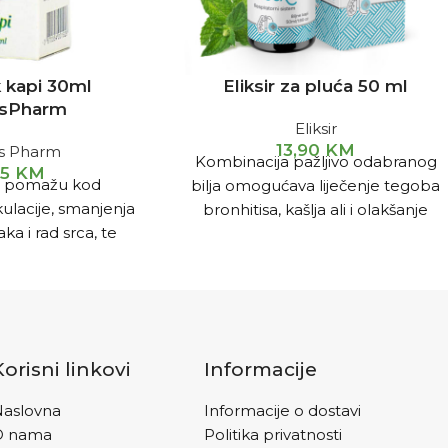
uk kapi 30ml
Eliksir za pluća 50 ml
sPharm
Eliksir
13,90
KM
s Pharm
Kombinacija pažljivo odabranog
35
KM
i, pomažu kod
bilja omogućava liječenje tegoba
kulacije, smanjenja
bronhitisa, kašlja ali i olakšanje
ka i rad srca, te
tegoba astme.
unog sistema.
Korisni linkovi
Informacije
aslovna
Informacije o dostavi
O nama
Politika privatnosti