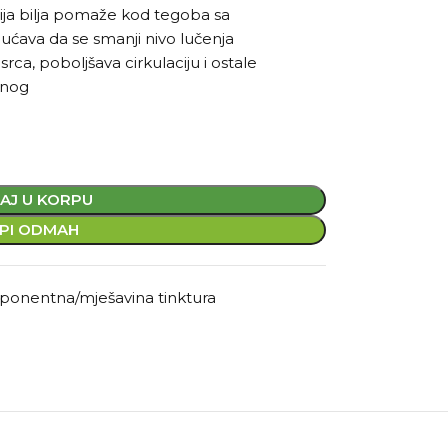
cija bilja pomaže kod tegoba sa
ućava da se smanji nivo lučenja
srca, poboljšava cirkulaciju i ostale
anog
AJ U KORPU
PI ODMAH
ponentna/mješavina tinktura