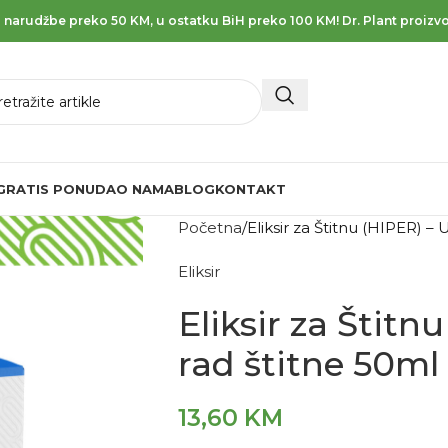
 narudžbe preko 50 KM, u ostatku BiH preko 100 KM! Dr. Plant proizvo
GRATIS PONUDA
O NAMA
BLOG
KONTAKT
Početna
Eliksir za Štitnu (HIPER) –
Eliksir
Eliksir za Štitn
rad štitne 50ml
13,60
KM