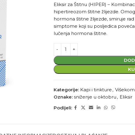
Eliksir za Štitnu (HIPER) – Kombina
hipertireozom štitne žlijezde. Omog
hormona štitne žlijezde, smiruje rad 
simptome koji su posljedica poveć
lučenja hormona štitne.
DOD
KU
Kategorije:
Kapi i tinkture
,
Višekom
Oznake:
sniženje u oktobru
,
Eliksir
Podijeli: