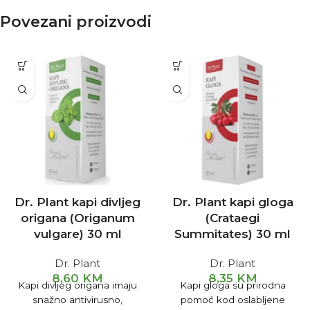
Povezani proizvodi
Dr. Plant kapi divljeg
Dr. Plant kapi gloga
origana (Origanum
(Crataegi
vulgare) 30 ml
Summitates) 30 ml
Dr. Plant
Dr. Plant
8,60
KM
8,35
KM
Kapi divljeg origana imaju
Kapi gloga su prirodna
snažno antivirusno,
pomoć kod oslabljene