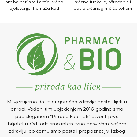
antibakterijsko i antigljivično
srčane funkcije, oštećenja i
djelovanje. Pomažu kod
upale srčanog mišića tokom
dišnih infekcija i doprinose
starenja, srčane aritmije i
jačanju imuniteta.
visokog krvnog pritiska.
Mi vjerujemo da za dugoročno zdravlje postoji lijek u
prirodi. Vođeni tim ubjeđenjem 2016. godine smo
pod sloganom “Priroda kao lijek” otvorili prvu
biljoteku. Od tada smo intenzivno posvećeni vašem
zdravlju, po čemu smo postali prepoznatljivi i zbog