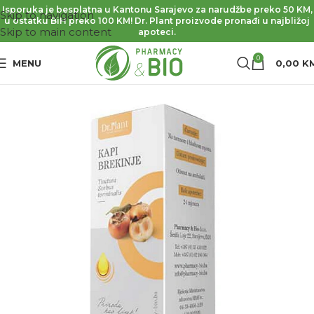
Isporuka je besplatna u Kantonu Sarajevo za narudžbe preko 50 KM,
Skip to navigation
u ostatku BiH preko 100 KM! Dr. Plant proizvode pronađi u najbližoj
Skip to main content
apoteci.
0
MENU
0,00
K