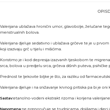
OPIS
Valerijana ublažava hronični umor, glavobolje, želučane tego
menstrualnih bolova.
Valerijana djeluje sedativno i ublažava grčeve te je u prvom 
koji izazivaju grč u tijelu i mišićima.
Koristimo je i kod depresija izazvanih tjeskobom te migrena
srca, bolova u predjelu srca, grčeva dišnih puteva, psihičk
Prednost te ljekovite biljke je što, za razliku od farmaceuts
Valerijana djeluje i na snižavanje krvnog pritiska pa bi je o
Sastav:
etanolno-vodeni ekstrakt rizoma i korijena valerijane
Napomena
:ne preporučuje se trudnicama, dojiljama i djeci 