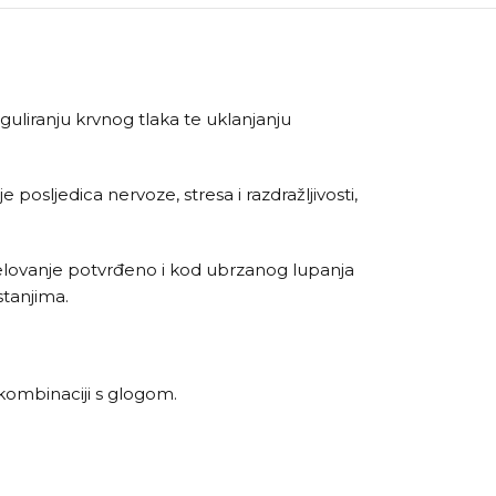
guliranju krvnog tlaka te uklanjanju
osljedica nervoze, stresa i razdražljivosti,
djelovanje potvrđeno i kod ubrzanog lupanja
stanjima.
u kombinaciji s glogom.