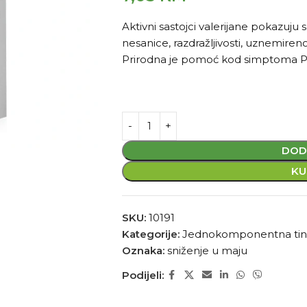
Aktivni sastojci valerijane pokazuju
nesanice, razdražljivosti, uznemireno
Prirodna je pomoć kod simptoma PMS
DOD
KU
SKU:
10191
Kategorije:
Jednokomponentna tin
Oznaka:
sniženje u maju
Podijeli: