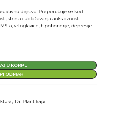
 sedativno dejstvo. Preporučuje se kod
sti, stresa i ublažavanja anksioznosti.
-a, vrtoglavice, hipohondrije, depresije.
AJ U KORPU
PI ODMAH
ktura
,
Dr. Plant kapi