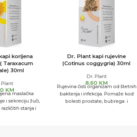
kapi korijena
Dr. Plant kapi rujevine
 ( Taraxacum
(Cotinus coggygria) 30ml
nale) 30ml
Dr. Plant
8,60
KM
 Plant
Rujevina čisti organizam od štetnih
80
KM
rijena maslačka
bakterija i infekcija. Pomaže kod
e i sekreciju žuči,
bolesti prostate, bubrega i
različitih stanja i
urinarnih infekcija. Kapi ublažavaju
h za žuč i jetru, a
probleme kod čira na želucu.
upale i kamena u
uči.