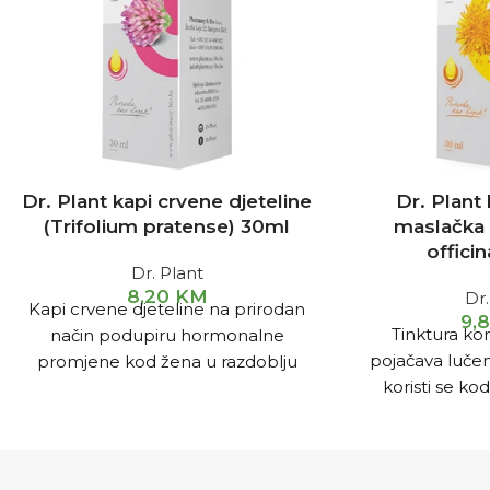
Dr. Plant kapi crvene djeteline
Dr. Plant 
(Trifolium pratense) 30ml
maslačka
offici
Dr. Plant
8,20
KM
Dr.
Kapi crvene djeteline na prirodan
9,
Tinktura ko
način podupiru hormonalne
pojačava lučenj
promjene kod žena u razdoblju
koristi se kod 
menopauze te imaju blagotvorni
problema vezani
učinak na simptome menopauze
najčešće kod 
(valunzi,promjene raspoloženja).
ž