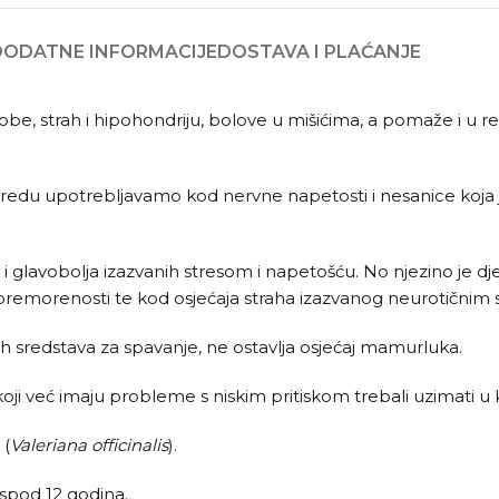
DODATNE INFORMACIJE
DOSTAVA I PLAĆANJE
be, strah i hipohondriju, bolove u mišićima, a pomaže i u re
redu upotrebljavamo kod nervne napetosti i nesanice koja je p
 i glavobolja izazvanih stresom i napetošću. No njezino je 
e premorenosti te kod osjećaja straha izazvanog neurotičnim 
kih sredstava za spavanje, ne ostavlja osjećaj mamurluka.
ni koji već imaju probleme s niskim pritiskom trebali uzimati 
 (
Valeriana officinalis
).
ispod 12 godina.