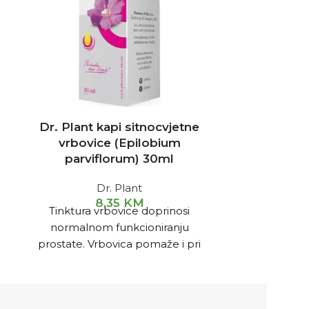
Dr. Plant kapi sitnocvjetne
Dr. Plant 
vrbovice (Epilobium
(Artemi
parviflorum) 30ml
Dr. Plant
Kapi slat
8,35
KM
Tinktura vrbovice doprinosi
antibakter
normalnom funkcioniranju
antivirusn
prostate. Vrbovica pomaže i pri
Slatki pel
usporenom ili odgođenom
imuniteta
mokrenju, pri zastoju i učestalom
mokrenju.