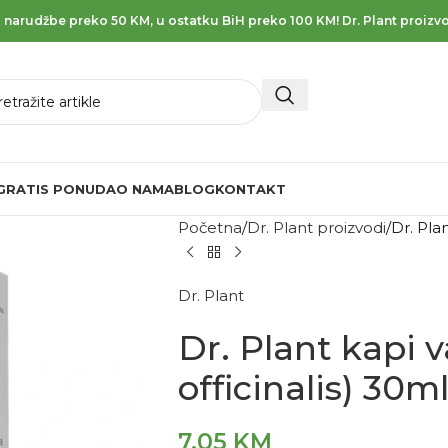
 narudžbe preko 50 KM, u ostatku BiH preko 100 KM! Dr. Plant proizvo
GRATIS PONUDA
O NAMA
BLOG
KONTAKT
Početna
Dr. Plant proizvodi
Dr. Plan
Dr. Plant
Dr. Plant kapi v
officinalis) 30m
7,05
KM