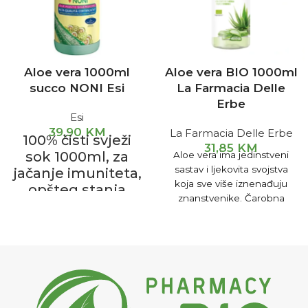
Aloe vera 1000ml
Aloe vera BIO 1000ml
succo NONI Esi
La Farmacia Delle
Erbe
Esi
39,90
KM
La Farmacia Delle Erbe
100% čisti svježi
31,85
KM
sok 1000ml, za
Aloe vera ima jedinstveni
sastav i ljekovita svojstva
jačanje imuniteta,
koja sve više iznenađuju
opšteg stanja
znanstvenike. Čarobna
organizma i za
formula aloe vere je sočan i
bolje varenje i
proziran gel koji se nalazi u
probavu.
njenim velikim zelenim
listovima.