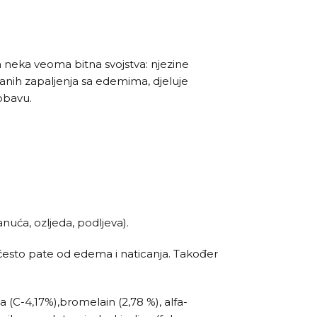
 neka veoma bitna svojstva: njezine
ziranih zapaljenja sa edemima, djeluje
obavu.
anuća, ozljeda, podljeva).
često pate od edema i naticanja. Također
 (C-4,17%),bromelain (2,78 %), alfa-