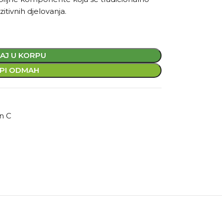
itivnih djelovanja.
AJ U KORPU
PI ODMAH
n C