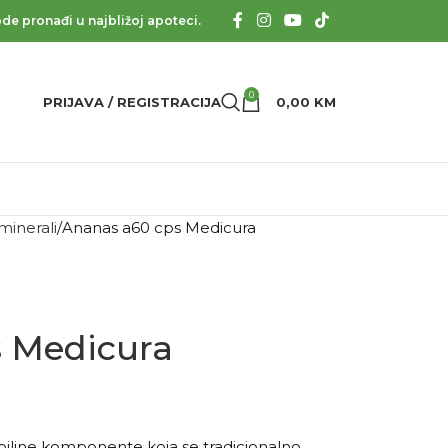
de pronađi u najbližoj apoteci.
0
PRIJAVA / REGISTRACIJA
0,00
KM
 minerali
Ananas a60 cps Medicura
 Medicura
biljne komponente koja se tradicionalno