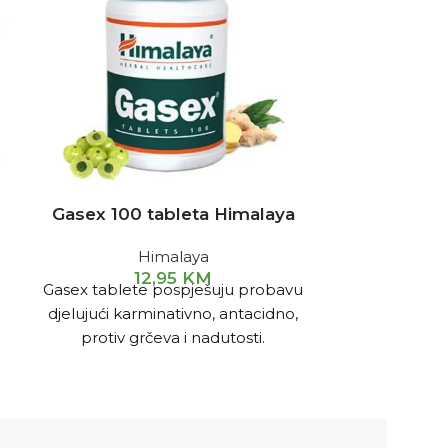
Gasex 100 tableta Himalaya
Krom piko
t
Himalaya
12,95
KM
Gasex tablete pospješuju probavu
3
Doprinosi nor
djelujući karminativno, antacidno,
u krvi. No
protiv grčeva i nadutosti.
makr
Visokoapsorb