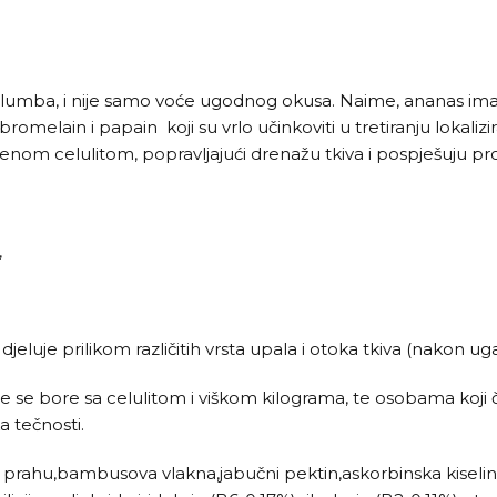
 Kolumba, i nije samo voće ugodnog okusa. Naime, ananas ima
 bromelain i papain koji su vrlo učinkoviti u tretiranju lokali
ćenom celulitom, popravljajući drenažu tkiva i pospješuju pr
,
jeluje prilikom različitih vrsta upala i otoka tkiva (nakon ug
 se bore sa celulitom i viškom kilograma, te osobama koji 
a tečnosti.
u prahu,bambusova vlakna,jabučni pektin,askorbinska kiselina