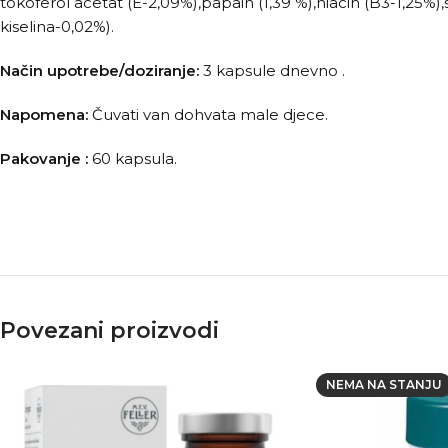
tokoferol acetat (E-2,09%),papain (1,39 %),niacin (B3-1,25%),
kiselina-0,02%).
Način upotrebe/doziranje:
3 kapsule dnevno .
Napomena:
Čuvati van dohvata male djece.
Pakovanje :
60 kapsula.
Povezani proizvodi
NEMA NA STANJU