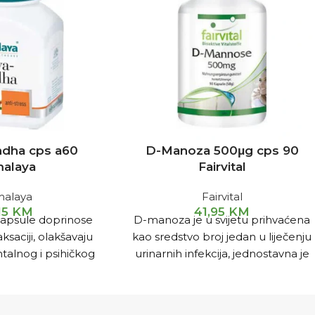
dha cps a60
D-Manoza 500μg cps 90
malaya
Fairvital
malaya
Fairvital
15
KM
41,95
KM
apsule doprinose
D-manoza je u svijetu prihvaćena
ksaciji, olakšavaju
kao sredstvo broj jedan u liječenju
alnog i psihičkog
urinarnih infekcija, jednostavna je
resa.
molekula šećera koja se prirodno
nalazi u biljkama poput brusnice,
borovnice, breskve, jabuke i