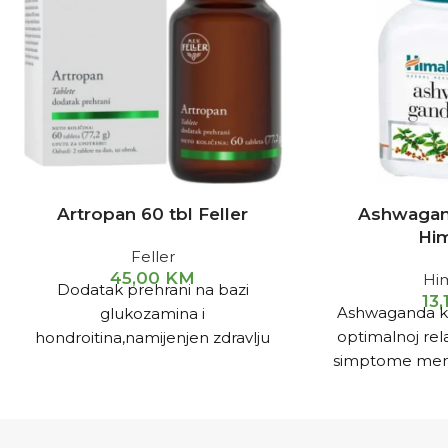
Artropan 60 tbl Feller
Ashwagan
Hi
Feller
45,00
KM
Hi
Dodatak prehrani na bazi
13,
Ashwaganda k
glukozamina i
optimalnoj rela
hondroitina,namijenjen zdravlju
simptome ment
zglobova.
st