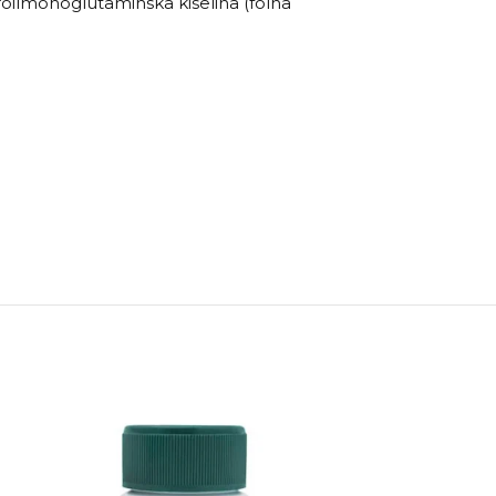
teroilmonoglutaminska kiselina (folna