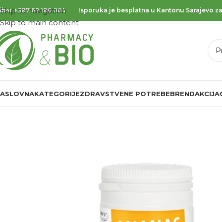
Skip to navigation
iber
+387 62 186 064
Isporuka je besplatna u Kantonu Sarajevo za
Skip to main content
ASLOVNA
KATEGORIJE
ZDRAVSTVENE POTREBE
BREND
AKCIJA