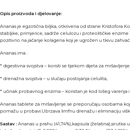
Opis proizvoda i djelovanje:
Ananas je egzotična biljka, otkrivena od strane Kristofora
stabljike, primjerice, sadrže celulozu i proteolitičkie enzime
pozitivno na jačanje kolagena koji je ugrožen u tkivu zahva
Ananas ima :
* digestivna svojstva – koristi se tijekom dijeta za mršavljenje
* drenažna svojstva – u slučaju postojanja celulita,
* učinak probavnog enzima – koristan je kod lošeg varenja i d
Ananas tablete za mršavljenje se preporučaju osobama koje
pomažu u probavi.Ubrzava limfnu drenažu i eliminaciju višk
Sastav :
Ananas u prahu (41,74%),kapsula (želatina),sirutka 