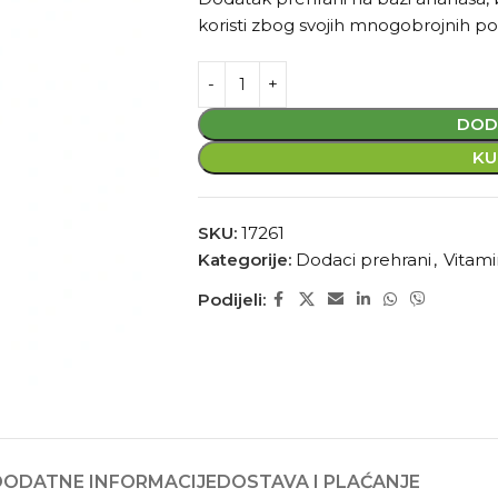
koristi zbog svojih mnogobrojnih poz
DOD
KU
SKU:
17261
Kategorije:
Dodaci prehrani
,
Vitami
Podijeli:
DODATNE INFORMACIJE
DOSTAVA I PLAĆANJE