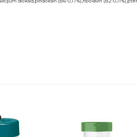
silicijum dioksid,piridoksin (B6-0,17%),ribolavin (B2-0,11%),p