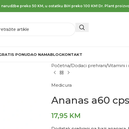
 narudžbe preko 50 KM, u ostatku BiH preko 100 KM! Dr. Plant proizvo
GRATIS PONUDA
O NAMA
BLOG
KONTAKT
Početna
Dodaci prehrani
Vitamini i
Medicura
Ananas a60 cps
17,95
KM
Dodatak prehrani na bazi ananasa, 