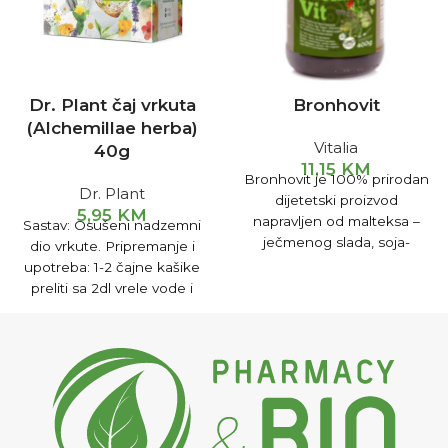
Dr. Plant čaj vrkuta
Bronhovit
(Alchemillae herba)
Vitalia
40g
11,15
KM
Bronhovit je 100% prirodan
Dr. Plant
dijetetski proizvod
5,95
KM
napravljen od malteksa –
Sastav: Osušeni nadzemni
ječmenog slada, soja-
dio vrkute. Pripremanje i
lecitina, ekstrakta i eteričnih
upotreba: 1-2 čajne kašike
ulja ljekovitog bilja: nane,
preliti sa 2dl vrele vode i
majčine dušice, zove,
poklopiti, nakon 20min
kamilice, šipurka i lipe.
procijediti i piti. Djelovanje:
Pomaže kod menstrualnih
tegoba, ublažava simptome
klimakterija, kod bijelog
pranja.