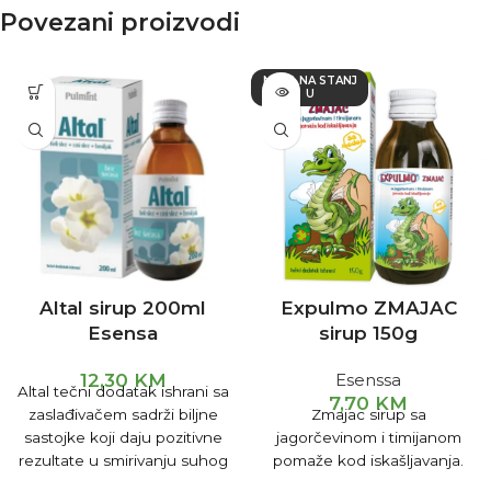
Povezani proizvodi
NEMA NA STANJ
U
Altal sirup 200ml
Expulmo ZMAJAC
Esensa
sirup 150g
12,30
KM
Esenssa
Altal tečni dodatak ishrani sa
7,70
KM
zaslađivačem sadrži biljne
Zmajac sirup sa
sastojke koji daju pozitivne
jagorčevinom i timijanom
rezultate u smirivanju suhog
pomaže kod iskašljavanja.
kašlja praćenog