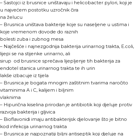
– Sastojci iz brusnice uništavaju i helicobacter pylori, koji je
u najvećem postotku uzročnik čira
na želucu
– Brusnica uništava bakterije koje su naseljene u ustima i
koje vremenom dovode do raznih
bolesti zuba i zubnog mesa
– Najčešće i najnezgodnija bakterija urinarnog trakta, E.coli,
lijepi se na stijenke urinarno, ali
sirup od brusnice sprečava lijepljenje tih bakterija za
endotel stanica urinarnog trakta te ih urin
lakše izbacuje iz tijela
– Brusnica je bogata mnogim zaštitnim tvarima naročito
vitaminima A i C, kalijem i biljnim
vlaknima
– Hipurična kiselina prirodan je antibiotik koji djeluje protiv
razvoja bakterija i gljivica
– Bioflavonidi imaju antibakterijsk djelovanje što je bitno
kod infekcija urinarnog trakta
– Brusnica je najpoznatiji biljni antiseptik koji djeluje na