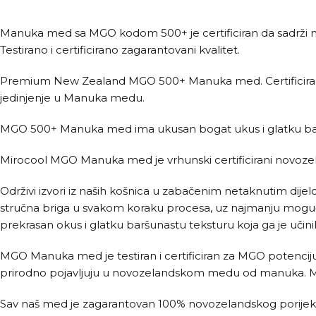
Manuka med sa MGO kodom 500+ je certificiran da sadrži 
Testirano i certificirano zagarantovani kvalitet.
Premium New Zealand MGO 500+ Manuka med. Certificiran za
jedinjenje u Manuka medu.
MGO 500+ Manuka med ima ukusan bogat ukus i glatku bar
Mirocool MGO Manuka med je vrhunski certificirani novoz
Održivi izvori iz naših košnica u zabačenim netaknutim dijelo
stručna briga u svakom koraku procesa, uz najmanju moguć
prekrasan okus i glatku baršunastu teksturu koja ga je učinil
MGO Manuka med je testiran i certificiran za MGO potenciju, č
prirodno pojavljuju u novozelandskom medu od manuka. MGO n
Sav naš med je zagarantovan 100% novozelandskog porijekla –