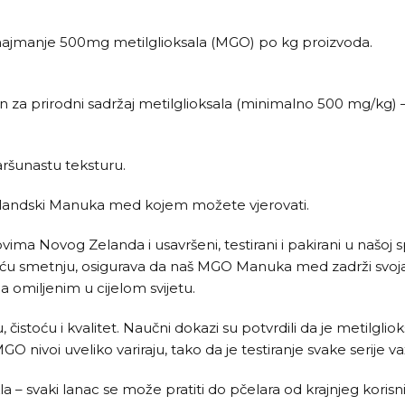
najmanje 500mg metilglioksala (MGO) po kg proizvoda.
 prirodni sadržaj metilglioksala (minimalno 500 mg/kg) –
šunastu teksturu.
elandski Manuka med kojem možete vjerovati.
vima Novog Zelanda i usavršeni, testirani i pakirani u našoj 
u smetnju, osigurava da naš MGO Manuka med zadrži svoja j
a omiljenim u cijelom svijetu.
istoću i kvalitet. Naučni dokazi su potvrdili da je metilglio
ivoi uveliko variraju, tako da je testiranje svake serije 
 svaki lanac se može pratiti do pčelara od krajnjeg korisni