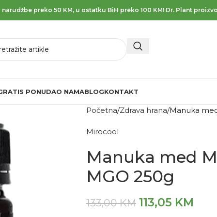
 narudžbe preko 50 KM, u ostatku BiH preko 100 KM! Dr. Plant proizvo
GRATIS PONUDA
O NAMA
BLOG
KONTAKT
Početna
Zdrava hrana
Manuka med
Mirocool
Manuka med M
MGO 250g
113,05
KM
133,00
KM