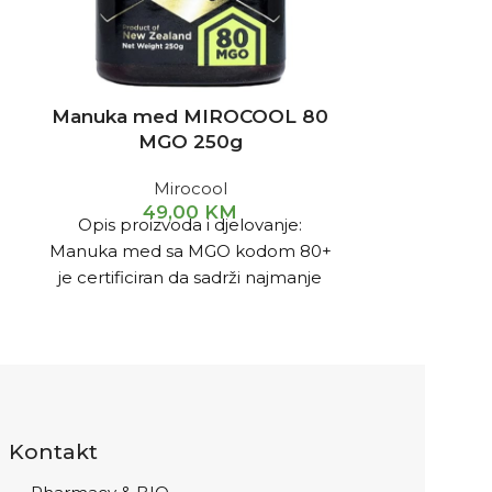
Manuka med MIROCOOL 80
Manuka me
MGO 250g
Haddrell's 
Mirocool
1
49,00
KM
Manuka
Opis proizvoda i djelovanje:
antibakter
Manuka med sa MGO kodom 80+
Novog Ze
je certificiran da sadrži najmanje
predstavlja j
80mg metilglioksala (MGO) po kg
prirodnih 
zahvalju
antibakteri
antiinflamat
direktno sa
Kontakt
predijela 
pčele sakupl