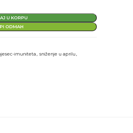
AJ U KORPU
PI ODMAH
jesec-imuniteta
,
sniženje u aprilu
,