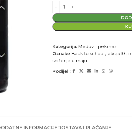
DOD
KU
Kategorija:
Medovi i pekmezi
Oznake
Back to school
,
akcija10
,
m
sniženje u maju
Podijeli:
DODATNE INFORMACIJE
DOSTAVA I PLAĆANJE