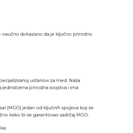
 naučno dokazano da je ključno prirodno
specijaliziranoj ustanovi za med. Naša
edinstvena prirodna svojstva i ima
ksal (MGO) jedan od ključnih spojeva koji se
važno kako bi se garantovao sadržaj MGO.
ka.