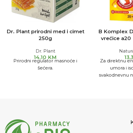
Dr. Plant prirodni med i cimet
B Komplex Di
250g
vrećice a20
Dr. Plant
Natur
14,10
KM
13
Prirodni regulator masnoće i
Za direktnu en
šećera.
umora i isc
svakodnevnu 
potreba za B vi
okusa bresk