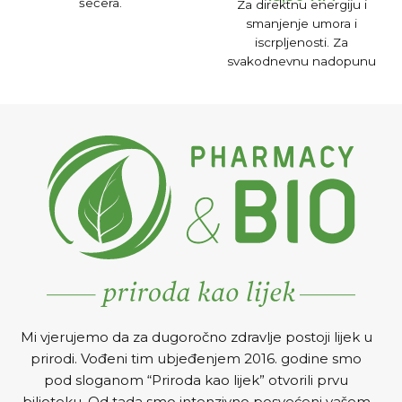
šećera.
Za direktnu energiju i
smanjenje umora i
iscrpljenosti. Za
svakodnevnu nadopunu
dnevnih potreba za B
vitaminima. Odličnog okusa
breskve i marakuje.
Mi vjerujemo da za dugoročno zdravlje postoji lijek u
prirodi. Vođeni tim ubjeđenjem 2016. godine smo
pod sloganom “Priroda kao lijek” otvorili prvu
biljoteku. Od tada smo intenzivno posvećeni vašem