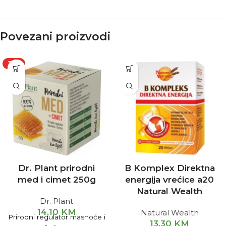
Povezani proizvodi
TOP
Dr. Plant prirodni
B Komplex Direktna
med i cimet 250g
energija vrećice a20
Natural Wealth
Dr. Plant
14,10
KM
Natural Wealth
Prirodni regulator masnoće i
13,30
KM