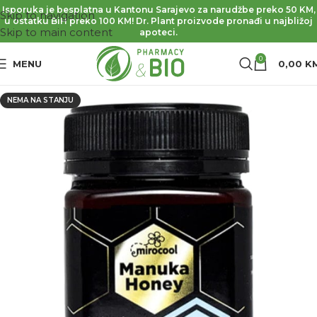
Isporuka je besplatna u Kantonu Sarajevo za narudžbe preko 50 KM,
Skip to navigation
u ostatku BiH preko 100 KM! Dr. Plant proizvode pronađi u najbližoj
Skip to main content
apoteci.
0
MENU
0,00
K
NEMA NA STANJU