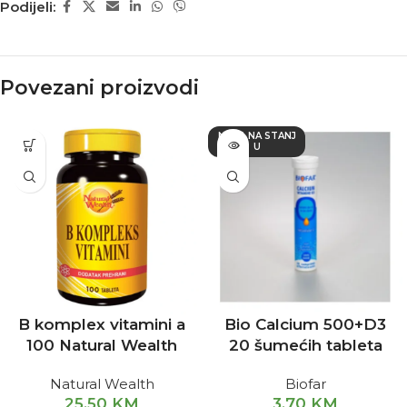
Podijeli:
Povezani proizvodi
NEMA NA STANJ
U
B komplex vitamini a
Bio Calcium 500+D3
100 Natural Wealth
20 šumećih tableta
Natural Wealth
Biofar
25,50
KM
3,70
KM