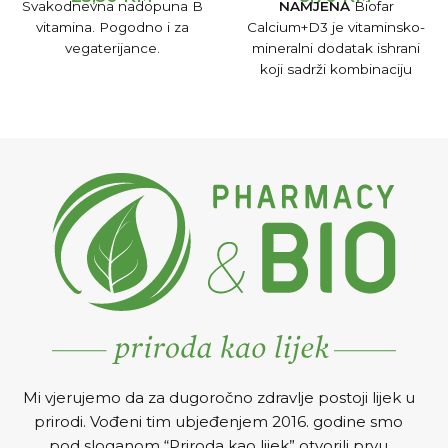
Svakodnevna nadopuna B
NAMJENA
Biofar
vitamina. Pogodno i za
Calcium+D3 je vitaminsko-
vegaterijance.
mineralni dodatak ishrani
koji sadrži kombinaciju
kalcijuma i vitamina D,
obogaćenu vitaminom C.
Ovakva kombinacija
vitamina i minerala pogodna
je za jačenje koštanog
sistema. Preparat jača vaše
kosti i čini ih zdravijim,
otpornijim na frakture
(lomove). Zbog toga se
preporučuje u prevenciji i
kao dodatak u terapiji
osteoporoze, a pogodan je i
za sportiste, kao dio
prevencije povreda.
DOZIRANJE I NA
Č
IN
Mi vjerujemo da za dugoročno zdravlje postoji lijek u
PRIMJENE
Jednu tabletu
prirodi. Vođeni tim ubjeđenjem 2016. godine smo
dnevno rastvoriti u velikoj
pod sloganom “Priroda kao lijek” otvorili prvu
čaši vode, poželjno je popiti