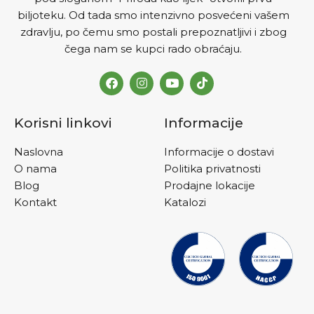
biljoteku. Od tada smo intenzivno posvećeni vašem
uveče, nakon večere. U
ciklusima od 40 dana ,
zdravlju, po čemu smo postali prepoznatljivi i zbog
primjenu treba ponoviti
čega nam se kupci rado obraćaju.
nekoliko puta godišnje
Korisni linkovi
Informacije
Naslovna
Informacije o dostavi
O nama
Politika privatnosti
Blog
Prodajne lokacije
Kontakt
Katalozi