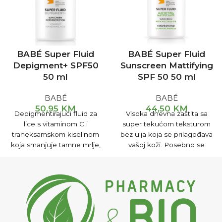
BABÉ Super Fluid
BABÉ Super Fluid
Depigment+ SPF50
Sunscreen Mattifying
50 ml
SPF 50 50 ml
BABÉ
BABÉ
50,95
KM
44,50
KM
Depigmentirajući fluid za
Visoka dnevna zaštita sa
lice s vitaminom C i
super tekućom teksturom
traneksamskom kiselinom
bez ulja koja se prilagođava
koja smanjuje tamne mrlje,
vašoj koži. Posebno se
posvjetljuje i ujednačava ton
preporučuje za masnu kožu
kože. Njegova