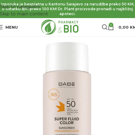
Isporuka je besplatna u Kantonu Sarajevo za narudžbe preko 50 KM,
Skip to navigation
u ostatku BiH preko 100 KM! Dr. Plant proizvode pronađi u najbližoj
Skip to main content
apoteci.
0
MENU
0,00
K