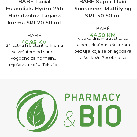
BABÉ Facial
BABÉ Super Fluid
Essentials Hydro 24h
Sunscreen Mattifying
Hidratantna Lagana
SPF 50 50 ml
krema SPF20 50 ml
BABÉ
44,50
KM
BABÉ
Visoka dnevna zaštita sa
40,95
KM
super tekućom teksturom
24-satna hidratantna krema
bez ulja koja se prilagođava
sa zaštitom od sunca.
vašoj koži. Posebno se
Pogodno za normalnu i
preporučuje za masnu kožu
mješovitu kožu. Tekuća i
lagana tekstura brzog
upijanja. Sinergija