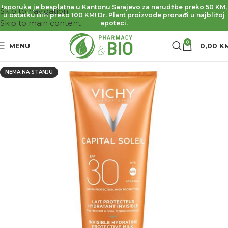
Isporuka je besplatna u Kantonu Sarajevo za narudžbe preko 50 KM,
Skip to navigation
u ostatku BiH preko 100 KM! Dr. Plant proizvode pronađi u najbližoj
Skip to main content
apoteci.
0
MENU
0,00
K
NEMA NA STANJU