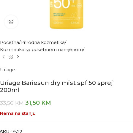
Kliknite za povećanje
Početna
Prirodna kozmetika
Kozmetika sa posebnom namjenom
Uriage
Uriage Bariesun dry mist spf 50 sprej
200ml
31,50
KM
33,50
KM
Nema na stanju
SKU:
7522