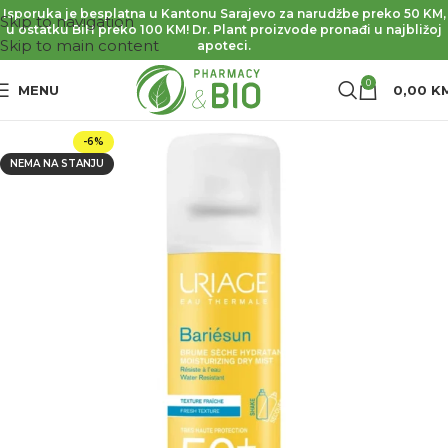
Isporuka je besplatna u Kantonu Sarajevo za narudžbe preko 50 KM,
Skip to navigation
u ostatku BiH preko 100 KM! Dr. Plant proizvode pronađi u najbližoj
Skip to main content
apoteci.
0
MENU
0,00
K
-6%
NEMA NA STANJU