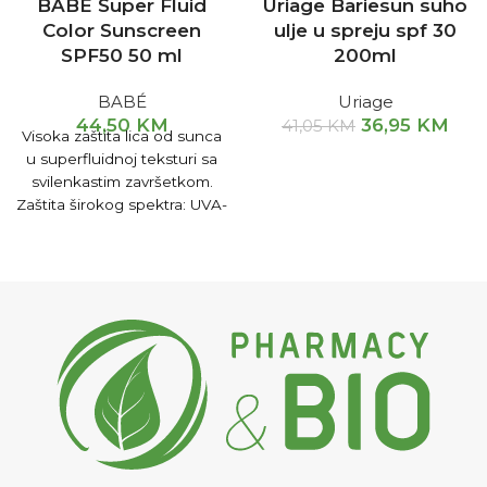
BABÉ Super Fluid
Uriage Bariesun suho
Color Sunscreen
ulje u spreju spf 30
SPF50 50 ml
200ml
BABÉ
Uriage
44,50
KM
36,95
KM
41,05
KM
Visoka zaštita lica od sunca
u superfluidnoj teksturi sa
svilenkastim završetkom.
Zaštita širokog spektra: UVA-
UVB, plavo svjetlo i IR-A
zračenje.