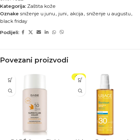
Kategorija:
Zaštita kože
Oznake
sniženje u junu
,
juni
,
akcija
,
sniženje u augustu
,
black friday
Podijeli:
Povezani proizvodi
-10%