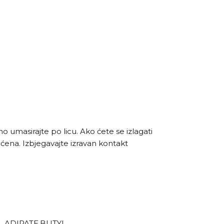
 umasirajte po licu. Ako ćete se izlagati
ićena. Izbjegavajte izravan kontakt
 ADIPATE,BUTYL