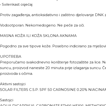
• Svilenkast osjećaj
Protiv zagađenja, antioksidativno i zaštitno djelovanje DNK z
Vodootporan. Nekomedogeno. Ne peče za oči.
MASNA KOŽA ILI KOŽA SKLONA AKNAMA
Pogodno za sve tipove kože. Posebno indicirano za mješov
UPOTREBA
Preporučamo svakodnevno korištenje fotozaštite za lice. Nan
suncu, proizvod nanesite 20 minuta prije izlaganja suncu. Če
proizvoda s očima.
Aktivni sastojci
SOLAR FILTERS C.S.P. SPF 50 CARNOSINE 0.20% NIACIN
Sastojci
AQUA,DICAPRYLYL CARBONATE,ETHYLHEXYL METHOXYCI