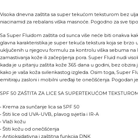
Visoka dnevna zaštita sa super tekućom teksturom bez ulja
niacinamid za rebalans viška masnoće. Pogodno za sve tip
Sa Super Fluidom zaštita od sunca više neće biti onakva kakv
glavna karakteristika je super tekuća tekstura koja se brzo u
uključenih u njegovu formulu za kontrolu viška sebuma na kož
zamastivanja kože ili začepljenja pora. Super Fluid nudi v
kada je u pitanju zaštita kože 365 dana u godini, bez obzira 
kako je vaša koža svilenkastog izgleda. Osim toga, Super Fluid
emitiraju zasloni i mobilni uređaji te onečišćenja. Pogodan j
SPF 50 ZAŠTITA ZA LICE SA SUPERTEKUĆOM TEKSTUROM
• Krema za sunčanje lica sa SPF 50
• Štiti lice od UVA-UVB, plavog svjetla i IR-A
• Vlaži kožu
• Štiti kožu od onečišćenja
• Antioksidativna i zaštitna funkcija DNK