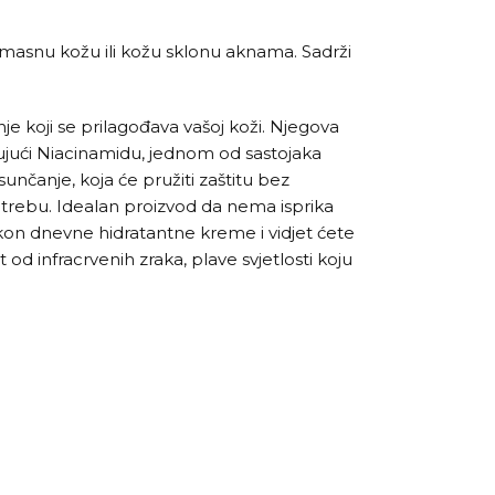
 masnu kožu ili kožu sklonu aknama. Sadrži
je koji se prilagođava vašoj koži. Njegova
ljujući Niacinamidu, jednom od sastojaka
unčanje, koja će pružiti zaštitu bez
otrebu. Idealan proizvod da nema isprika
nakon dnevne hidratantne kreme i vidjet ćete
 od infracrvenih zraka, plave svjetlosti koju