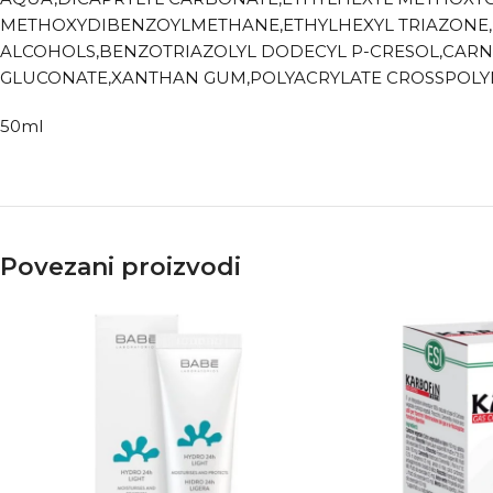
METHOXYDIBENZOYLMETHANE,ETHYLHEXYL TRIAZONE,B
ALCOHOLS,BENZOTRIAZOLYL DODECYL P-CRESOL,CARN
GLUCONATE,XANTHAN GUM,POLYACRYLATE CROSSPOLYM
50ml
Povezani proizvodi