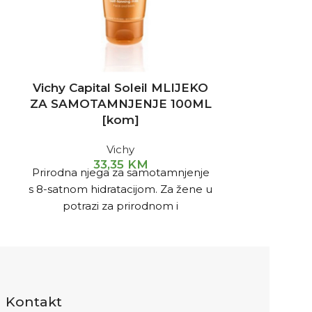
Vichy Capital Soleil MLIJEKO
Vichy Cap
ZA SAMOTAMNJENJE 100ML
sprej za 
[kom]
4
Vichy
Štiti od ošte
33,35
KM
Prirodna njega za samotamnjenje
kože uzro
s 8-satnom hidratacijom. Za žene u
suncu. SPF
potrazi za prirodnom i
ZAŠT
hidratantnom njegom za
štiti kožu 
samotamnjenje.
može se kori
koži daje postupni preplanuli
proizvo
izgled
preplanulost je prirodna s daškom
Kontakt
zlata