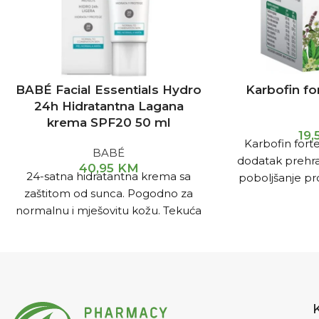
BABÉ Facial Essentials Hydro
Karbofin fo
24h Hidratantna Lagana
krema SPF20 50 ml
19
Karbofin forte
BABÉ
dodatak prehrani
40,95
KM
24-satna hidratantna krema sa
poboljšanje pr
zaštitom od sunca. Pogodno za
nad
normalnu i mješovitu kožu. Tekuća
i lagana tekstura brzog upijanja.
Sinergija