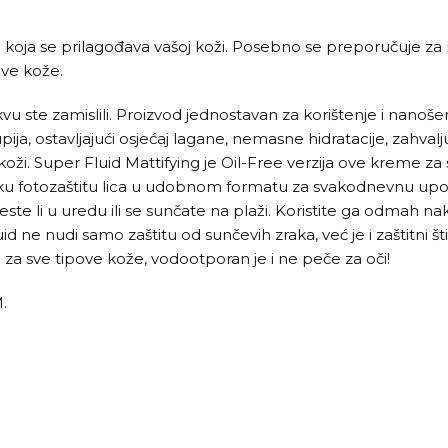
 koja se prilagođava vašoj koži. Posebno se preporučuje za
ove kože.
u ste zamislili. Proizvod jednostavan za korištenje i nanošen
pija, ostavljajući osjećaj lagane, nemasne hidratacije, zahva
i. Super Fluid Mattifying je Oil-Free verzija ove kreme za s
isoku fotozaštitu lica u udobnom formatu za svakodnevnu up
jeste li u uredu ili se sunčate na plaži. Koristite ga odmah 
 ne nudi samo zaštitu od sunčevih zraka, već je i zaštitni štit
e za sve tipove kože, vodootporan je i ne peče za oči!
.