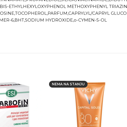
IS-ETHYLHEXYLOXYPHENOL METHOXYPHENYL TRIAZINE,
OSINE,TOCOPHEROL,PARFUM,CAPRYLYL/CAPRYL GLUCOS
ER-6,BHT,SODIUM HYDROXIDE,o-CYMEN-5-OL
NEMA NA STANJU