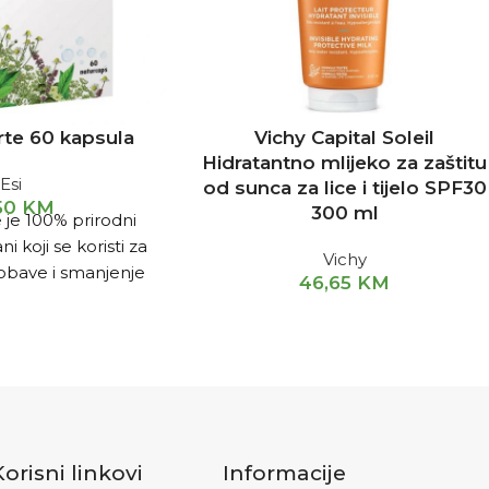
rte 60 kapsula
Vichy Capital Soleil
Hidratantno mlijeko za zaštitu
Esi
od sunca za lice i tijelo SPF30
,50
KM
300 ml
 je 100% prirodni
 koji se koristi za
Vichy
obave i smanjenje
46,65
KM
utosti.
Korisni linkovi
Informacije