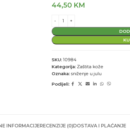
44,50
KM
DOD
KU
SKU:
10984
Kategorija:
Zaštita kože
Oznaka:
sniženje u julu
Podijeli:
E INFORMACIJE
RECENZIJE (0)
DOSTAVA I PLAĆANJE