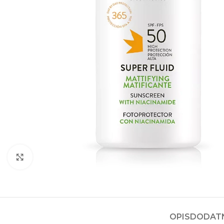
Kliknite za povećanje
OPIS
DODATN