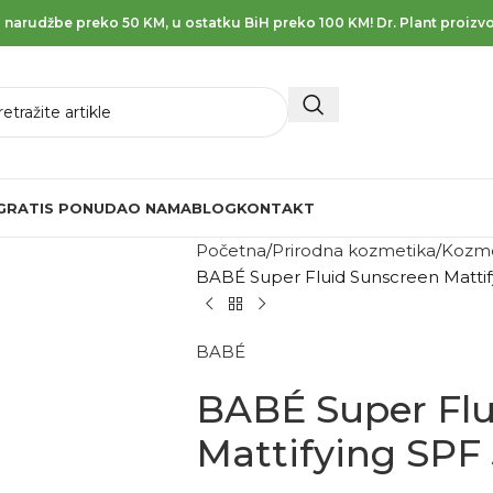
 narudžbe preko 50 KM, u ostatku BiH preko 100 KM! Dr. Plant proizvo
GRATIS PONUDA
O NAMA
BLOG
KONTAKT
Početna
Prirodna kozmetika
Kozme
BABÉ Super Fluid Sunscreen Mattif
BABÉ
BABÉ Super Flu
Mattifying SPF 