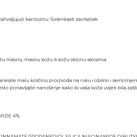
ahvaljujući karnozinu. Svilenkasti završetak
itu masnu, masnu kožu ili kožu sklonu aknama.
esite malu količinu proizvoda na ruku i obilno i ravnomjerno
sto ponavljajte nanošenje kako bi vaša koža uvijek bila zašt
AMIDE 4%
NNAMATE,PROPANEDIOL,SILICA,NIACINAMIDE,DIBUTYL