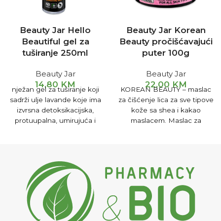
Beauty Jar Hello
Beauty Jar Korean
Beautiful gel za
Beauty pročišćavajući
tuširanje 250ml
puter 100g
Beauty Jar
Beauty Jar
14,80
KM
22,00
KM
nježan gel za tuširanje koji
KOREAN BEAUTY – maslac
sadrži ulje lavande koje ima
za čišćenje lica za sve tipove
izvrsna detoksikacijska,
kože sa shea i kakao
protuupalna, umirujuća i
maslacem. Maslac za
zaglađujuća svojstva. U
čišćenje lica
kombinaciji s