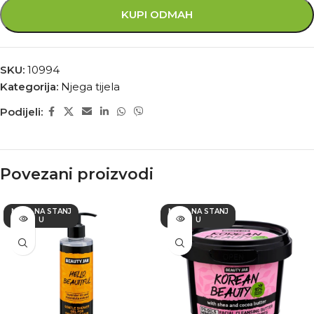
KUPI ODMAH
SKU:
10994
Kategorija:
Njega tijela
Podijeli:
Povezani proizvodi
NEMA NA STANJ
NEMA NA STANJ
U
U