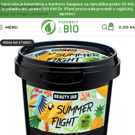
Isporuka je besplatna u Kantonu Sarajevo za narudžbe preko 50 KM,
Skip to navigation
u ostatku BiH preko 100 KM! Dr. Plant proizvode pronađi u najbližoj
Skip to main content
apoteci.
0
MENU
0,00
K
NEMA NA STANJU