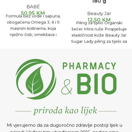
180 g
BABÉ
50,95
KM
Beauty Jar
Formula bez vode i sapuna,
12,50
KM
obogaćena Omega 3, 6 i 9
Piling za tijelo Organski
masnim kislinema, koja
šećer Miris ruže Pospješuje
nježno čisti, omekšava i
elastičnost kože Beauty Jar
dubinski hidratizira
Sugar Lady piling za tijelo sa
organskim šećerom
Mi vjerujemo da za dugoročno zdravlje postoji lijek u