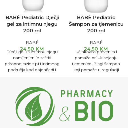
BABÉ Pediatric Dječji
BABÉ Pediatric
gel za intimnu njegu
Šampon za tjemenicu
200 ml
200 ml
BABÉ
BABÉ
24,50
KM
24,50
KM
Dječji gel za intimnu njegu
Učinkovito prevenira i
namijenjen je zaštiti
pomaže pri uklanjanju
prirodne razine pH intimnog
tjemenice. Blagi šampon
područja kod dojenčadi i
koji pomaže u regulaciji
djece. Gel je izuzetno
proizvodnje sebuma vlasišta,
kao i uklanjanju perutanja.