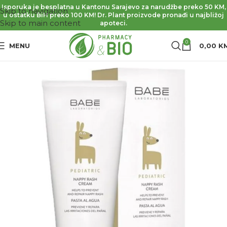
Isporuka je besplatna u Kantonu Sarajevo za narudžbe preko 50 KM,
Skip to navigation
u ostatku BiH preko 100 KM! Dr. Plant proizvode pronađi u najbližoj
Skip to main content
apoteci.
0
MENU
0,00
K