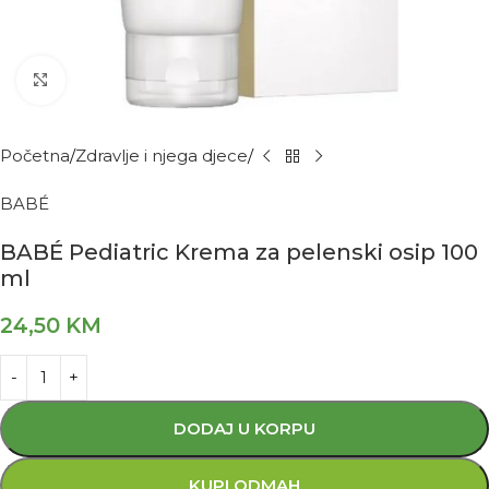
Kliknite za povećanje
Početna
Zdravlje i njega djece
BABÉ
BABÉ Pediatric Krema za pelenski osip 100
ml
24,50
KM
DODAJ U KORPU
KUPI ODMAH