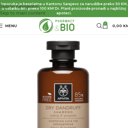
Isporuka je besplatna u Kantonu Sarajevo za narudžbe preko 50 KM,
Skip to navigation
u ostatku BiH preko 100 KM! Dr. Plant proizvode pronađi u najbližoj
Skip to main content
apoteci.
0
MENU
0,00
K