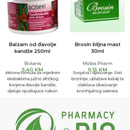
Balzam od đavolje
Brosin biljna mast
kandže 250ml
30ml
Botanis
Mobis Pharm
5,40
KM
9,15
KM
Aktivna formula sa vrijednim
Svojstva i djelovanje: čisti
ekstraktima južno afričkog
bronhije, ublažava kašalj te
korijena đavolje kandže,
olakšava izbacivanje
djeluje opuštajuće nakon
bronhijalnog sekreta.
tjelesnog napora. Za
Smiruje upale sinusa te
intenzivnu masažu područja
pomaže izlučivanju sadržaja
ramena i kičme.
stvorenog u šupljinama.