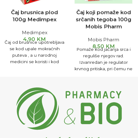
Čaj brusnica plod
Čaj koji pomaže kod
100g Medimpex
srčanih tegoba 100g
Mobis Pharm
Medimpex
4,90
KM
Mobis Pharm
Čaj od brusnice upotrebljava
8,50
KM
se kod upale mokraćnih
Pomaže kod jačanja srca i
puteva , a u narodnoj
reguliše njegov rad.
medicini se koristi i kod
Izvanredan je regulator
želučanih smetnji.
krvnog pritiska, pri čemu ne
Pripremanje i upotreba
samo da snizuje povišeni
Uzimati 3x na dan po šoljicu
krvni pritisak nego povisuje
čaja.
preniski krvni pritisak kod
oslabljenog srčanog mišića.
Pomaže u liječenju
oštećenog srčanog mišića u
starosti, kod upale srčanog
mišića, liječenju zakrčenja
krvnih žila i angine pektoris.