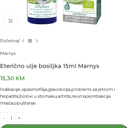
Kliknite za povećanje
Početna
Marnys
Eterično ulje bosiljka 15ml Marnys
15,30
KM
Indikacije:,spasmofilija,glavobolja,problemi sa jetrom i
hepatitis,bolovi u stomaku,artritis,reuma,kontrakcija
misića,opuštanje.