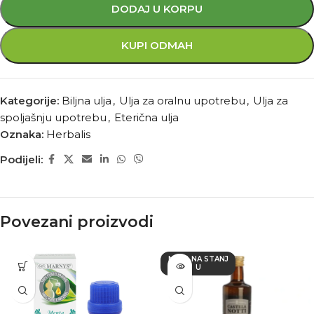
DODAJ U KORPU
KUPI ODMAH
Kategorije:
Biljna ulja
,
Ulja za oralnu upotrebu
,
Ulja za
spoljašnju upotrebu
,
Eterična ulja
Oznaka:
Herbalis
Podijeli:
Povezani proizvodi
NEMA NA STANJ
U