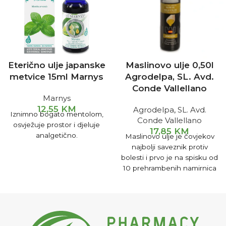
Eterično ulje japanske
Maslinovo ulje 0,50l
metvice 15ml Marnys
Agrodelpa, SL. Avd.
Conde Vallellano
Marnys
12,55
KM
Agrodelpa
,
SL. Avd.
Iznimno bogato mentolom,
Conde Vallellano
osvježuje prostor i djeluje
17,85
KM
analgetično.
Maslinovo ulje je čovjekov
najbolji saveznik protiv
bolesti i prvo je na spisku od
10 prehrambenih namirnica
koje su korisne za ljudski
organizam, zbog čega ga i
zovu "tečno zlato". Prirodni
sok od maslinovog ulja je
eliksir zdravlja i