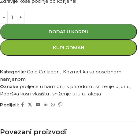
Zdravlje kose počinje od korijena!
DODAJ U KORPU
KUPI ODMAH
Kategorije:
Gold Collagen
,
Kozmetika sa posebnom
namjenom
Oznake
proljeće u harmoniji s prirodom
,
sniženje u junu
,
Podrška kosi i vlasištu
,
sniženje u julu
,
akcija
Podijeli:
Povezani proizvodi