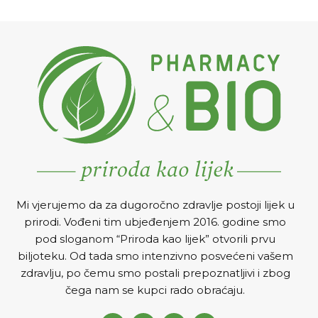
pojačanog znojenja pazuha,
povredama.
ruku, stopala i tijela.
Mi vjerujemo da za dugoročno zdravlje postoji lijek u
prirodi. Vođeni tim ubjeđenjem 2016. godine smo
pod sloganom “Priroda kao lijek” otvorili prvu
biljoteku. Od tada smo intenzivno posvećeni vašem
zdravlju, po čemu smo postali prepoznatljivi i zbog
čega nam se kupci rado obraćaju.