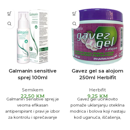
Galmanin sensitive
Gavez gel sa alojom
sprej 100ml
250ml Herbifit
Semikem
Herbifit
22,50
KM
9,25
KM
Galmanin Sensitive sprej je
Gavez gel učinkovito
veoma efikasan
pomaže uklanjanju oteklina
antiperspirant i pravi je izbor
modrica i bolova koji nastaju
za kontrolu i sprečavanje
kod uganuća, iščašenja,
hiperhidroze (prekomernog
kontuzija i sličnih stanja
znojenja). Koristi se kod
izazvanih sportskim i drugim